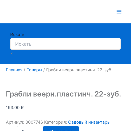
Перейти
к
содержимому
Искать
×
Главная
Товары
Грабли веерн.пластинч. 22-зуб.
Грабли веерн.пластинч. 22-зуб.
193.00
₽
Артикул:
0007746
Категория:
Садовый инвентарь
Количество