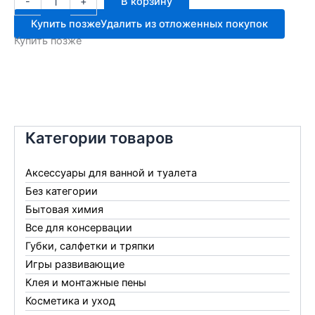
-
+
В корзину
товара
Грабли
Купить позже
Удалить из отложенных покупок
веерн.пластинч.
Купить позже
22-
зуб.
Категории товаров
Аксессуары для ванной и туалета
Без категории
Бытовая химия
Все для консервации
Губки, салфетки и тряпки
Игры развивающие
Клея и монтажные пены
Косметика и уход