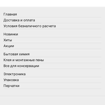
Товары Amigo
Товары для бани
Главная
Товары для кухни
Доставка и оплата
Товары для сада и огорода
Условия безналичного расчета
Товары для туризма и отдыха
Новинки
Упаковка
Хиты
Утеплители и прочее
Акции
Фонари, лампы и удлинители
Бытовая химия
Хозяйственные товары
Клея и монтажные пены
Швабры, стекломои, черенки и насадки
Все для консервации
Шнуры, веревки и шпагаты
Электроника
Электроника
Элементы питания
Упаковка
Перчатки