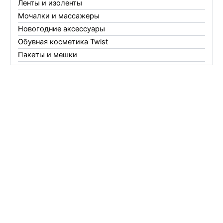
Ленты и изоленты
Мочалки и массажеры
Новогодние аксессуары
Обувная косметика Twist
Пакеты и мешки
Перчатки
Пленки
Предметы личной гигиены
Садовый инвентарь
Средства от комаров Mosquitall
Средства от комаров, мух и клещей
Средства от моли
Средства от мышей, крыс и кротов
Средства от тараканов, муравьев и клопов
Средства по уходу за обувью и одеждой
Телеги и сумки
Термометры
Термосы