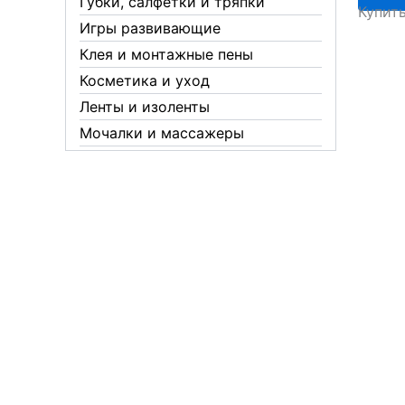
Губки, салфетки и тряпки
Купит
18-
Игры развивающие
зуб.
Клея и монтажные пены
С662
Косметика и уход
Ленты и изоленты
Мочалки и массажеры
Новогодние аксессуары
Обувная косметика Twist
Пакеты и мешки
Перчатки
Пленки
Предметы личной гигиены
Садовый инвентарь
Средства от комаров Mosquitall
Средства от комаров, мух и
клещей