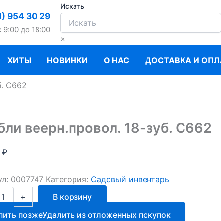
Искать
1) 954 30 29
c 9:00 до 18:00
×
ХИТЫ
НОВИНКИ
О НАС
ДОСТАВКА И ОПЛ
б. С662
бли веерн.провол. 18-зуб. С662
0
₽
ул:
0007747
Категория:
Садовый инвентарь
ство
+
В корзину
пить позже
Удалить из отложенных покупок
ровол.