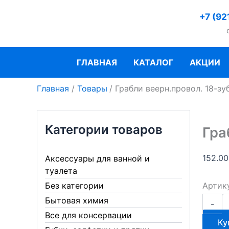
Перейти
+7 (92
к
содержимому
ГЛАВНАЯ
КАТАЛОГ
АКЦИИ
Главная
Товары
Грабли веерн.провол. 18-зу
Категории товаров
Гра
152.0
Аксессуары для ванной и
туалета
Артик
Без категории
Количе
Бытовая химия
-
товара
Все для консервации
Грабли
Ку
веерн.п