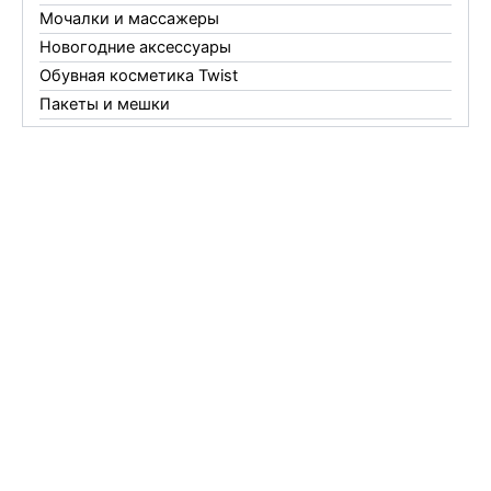
Мочалки и массажеры
Новогодние аксессуары
Обувная косметика Twist
Пакеты и мешки
Перчатки
Пленки
Предметы личной гигиены
Садовый инвентарь
Средства от комаров Mosquitall
Средства от комаров, мух и клещей
Средства от моли
Средства от мышей, крыс и кротов
Средства от тараканов, муравьев и клопов
Средства по уходу за обувью и одеждой
Телеги и сумки
Термометры
Термосы