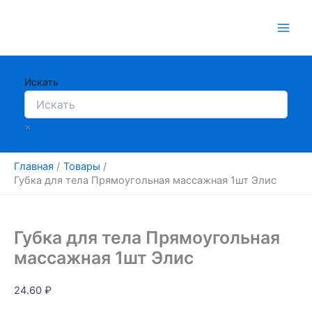
Перейти
к
содержимому
Искать
×
Главная
Товары
Губка для тела Прямоугольная массажная 1шт Элис
Губка для тела Прямоугольная
массажная 1шт Элис
24.60
₽