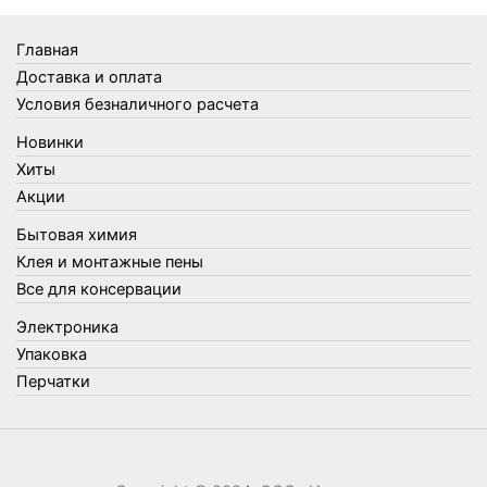
Товары Amigo
Товары для бани
Главная
Товары для кухни
Доставка и оплата
Товары для сада и огорода
Условия безналичного расчета
Товары для туризма и отдыха
Новинки
Упаковка
Хиты
Утеплители и прочее
Акции
Фонари, лампы и удлинители
Бытовая химия
Хозяйственные товары
Клея и монтажные пены
Швабры, стекломои, черенки и насадки
Все для консервации
Шнуры, веревки и шпагаты
Электроника
Электроника
Элементы питания
Упаковка
Перчатки