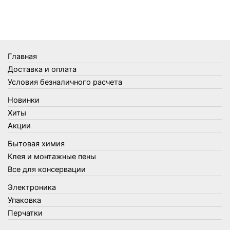
Термометры
Термосы
Товары Amigo
Товары для бани
Главная
Товары для кухни
Доставка и оплата
Товары для сада и огорода
Условия безналичного расчета
Товары для туризма и отдыха
Новинки
Упаковка
Хиты
Утеплители и прочее
Акции
Фонари, лампы и удлинители
Бытовая химия
Хозяйственные товары
Клея и монтажные пены
Швабры, стекломои, черенки и насадки
Все для консервации
Шнуры, веревки и шпагаты
Электроника
Электроника
Элементы питания
Упаковка
Перчатки