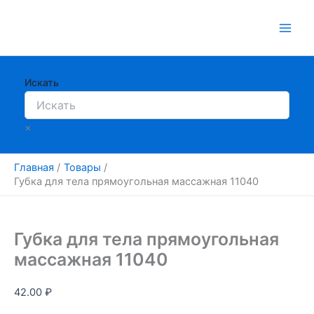
Перейти
к
содержимому
Искать
×
Главная
Товары
Губка для тела прямоугольная массажная 11040
Губка для тела прямоугольная
массажная 11040
42.00
₽