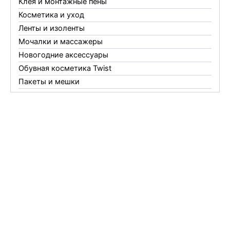
Клея и монтажные пены
Косметика и уход
Ленты и изоленты
Мочалки и массажеры
Новогодние аксессуары
Обувная косметика Twist
Пакеты и мешки
Перчатки
Пленки
Предметы личной гигиены
Садовый инвентарь
Средства от комаров Mosquitall
Средства от комаров, мух и клещей
Средства от моли
Средства от мышей, крыс и кротов
Средства от тараканов, муравьев и клопов
Средства по уходу за обувью и одеждой
Телеги и сумки