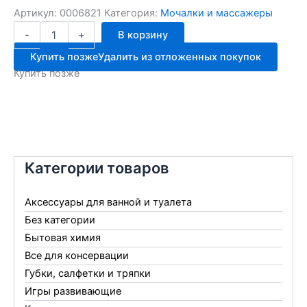
Артикул:
0006821
Категория:
Мочалки и массажеры
Количество
-
+
В корзину
товара
Губка
Купить позже
Удалить из отложенных покупок
для
Купить позже
тела
прямоугольная
массажная
11040
Категории товаров
Аксессуары для ванной и туалета
Без категории
Бытовая химия
Все для консервации
Губки, салфетки и тряпки
Игры развивающие