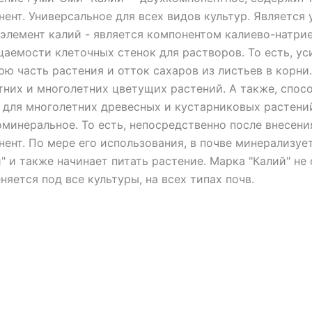
нент. Универсальное для всех видов культур. Является
элемент калий - является компонентом калиево-натрие
цаемости клеточных стенок для растворов. То есть, ус
юю часть растения и отток сахаров из листьев в корни
тних и многолетних цветущих растений. А также, спос
) для многолетних древесных и кустарниковых растени
оминеральное. То есть, непосредственно после внесен
нент. По мере его использования, в почве минерализу
" и также начинает питать растение. Марка "Калий" не
яется под все культуры, на всех типах почв.