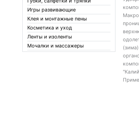
Губки, салфетки и тряпки
компо
Игры развивающие
Макро
Клея и монтажные пены
прони
Косметика и уход
верхн
Ленты и изоленты
одоле
Мочалки и массажеры
(зима
Новогодние аксессуары
орган
компо
Обувная косметика Twist
"Калий
Пакеты и мешки
Примен
Перчатки
Пленки
Предметы личной гигиены
Садовый инвентарь
Средства от комаров Mosquitall
Средства от комаров, мух и
клещей