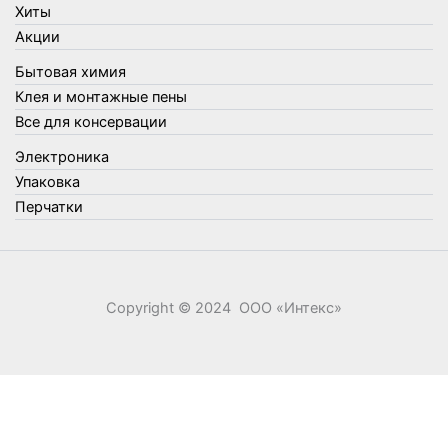
Хиты
Утеплители и прочее
Акции
Фонари, лампы и удлинители
Бытовая химия
Хозяйственные товары
Клея и монтажные пены
Швабры, стекломои, черенки и насадки
Все для консервации
Шнуры, веревки и шпагаты
Электроника
Электроника
Элементы питания
Упаковка
Перчатки
Copyright © 2024 ООО «‎Интекс»‎
0