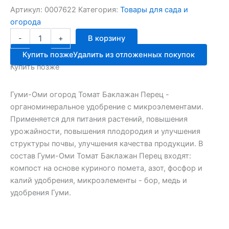
Артикул:
0007622
Категория:
Товары для сада и
огорода
Количество
-
+
В корзину
товара
Гуми-
Купить позже
Удалить из отложенных покупок
Оми
Купить позже
порош.0.7
томат,бакл.,перец
Гуми-Оми огород Томат Баклажан Перец -
органоминеральное удобрение с микроэлементами.
Применяется для питания растений, повышения
урожайности, повышения плодородия и улучшения
структуры почвы, улучшения качества продукции. В
состав Гуми-Оми Томат Баклажан Перец входят:
компост на основе куриного помета, азот, фосфор и
калий удобрения, микроэлементы - бор, медь и
удобрения Гуми.