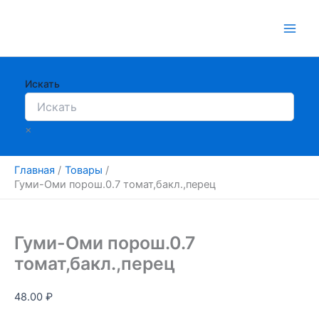
Перейти
к
содержимому
Искать
×
Главная
Товары
Гуми-Оми порош.0.7 томат,бакл.,перец
Гуми-Оми порош.0.7
томат,бакл.,перец
48.00
₽