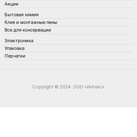
Акции
Фонари, лампы и удлинители
Бытовая химия
Хозяйственные товары
Клея и монтажные пены
Швабры, стекломои, черенки и насадки
Все для консервации
Шнуры, веревки и шпагаты
Электроника
Электроника
Элементы питания
Упаковка
Перчатки
Copyright © 2024 ООО «‎Интекс»‎
0