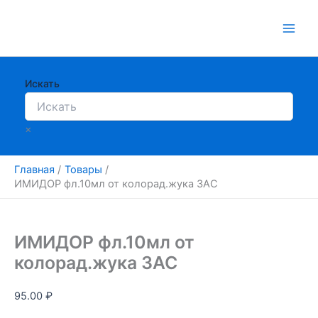
Перейти
к
содержимому
Искать
×
Главная
Товары
ИМИДОР фл.10мл от колорад.жука ЗАС
ИМИДОР фл.10мл от
колорад.жука ЗАС
95.00
₽