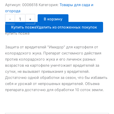
Артикул:
0006618
Категория:
Товары для сада и
огорода
Количество
-
+
В корзину
товара
ИМИДОР
Купить позже
Удалить из отложенных покупок
фл.10мл
Купить позже
от
колорад.жука
ЗАС
Защита от вредителей "Имидор" для картофеля от
колорадского жука. Препарат системного действия
против колорадского жука и его личинок разных
возрастов на картофеле уничтожает вредителей за
сутки, не вызывает привыкания у вредителей.
Достаточно одной обработки за сезон, что бы избавить
себя и урожай от непрошеных вредителей. Объема
препарата достаточно для обработки 10 соток земли.