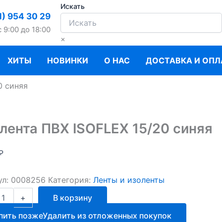
Искать
1) 954 30 29
c 9:00 до 18:00
×
ХИТЫ
НОВИНКИ
О НАС
ДОСТАВКА И ОПЛ
0 синяя
лента ПВХ ISOFLEX 15/20 синяя
₽
ул:
0008256
Категория:
Ленты и изоленты
ство
+
В корзину
та
пить позже
Удалить из отложенных покупок