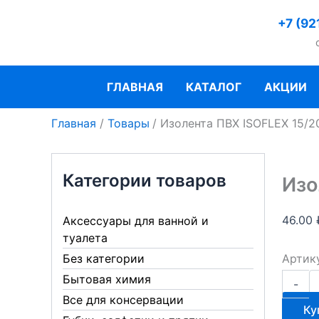
Перейти
+7 (92
к
содержимому
ГЛАВНАЯ
КАТАЛОГ
АКЦИИ
Главная
Товары
Изолента ПВХ ISOFLEX 15/2
Категории товаров
Изо
46.00
Аксессуары для ванной и
туалета
Артик
Без категории
Количе
Бытовая химия
-
товара
Все для консервации
Изолен
Ку
ПВХ