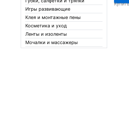
Губки, салфетки и тряпки
Купит
ISOFLE
Игры развивающие
15/20
Клея и монтажные пены
синяя
Косметика и уход
Ленты и изоленты
Мочалки и массажеры
Новогодние аксессуары
Обувная косметика Twist
Пакеты и мешки
Перчатки
Пленки
Предметы личной гигиены
Садовый инвентарь
Средства от комаров Mosquitall
Средства от комаров, мух и
клещей