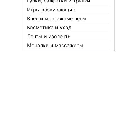
Губки, салфетки и тряпки
Игры развивающие
Клея и монтажные пены
Косметика и уход
Ленты и изоленты
Мочалки и массажеры
Новогодние аксессуары
Обувная косметика Twist
Пакеты и мешки
Перчатки
Пленки
Предметы личной гигиены
Садовый инвентарь
Средства от комаров Mosquitall
Средства от комаров, мух и
клещей