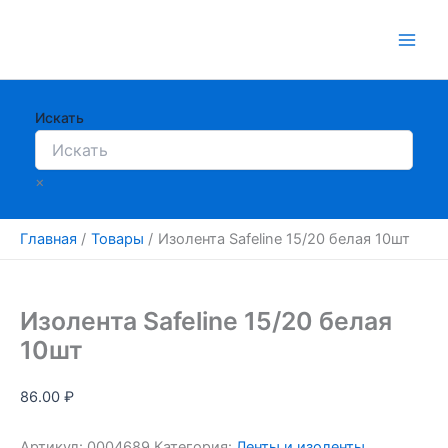
Перейти
к
содержимому
Искать
×
Главная
Товары
Изолента Safeline 15/20 белая 10шт
Изолента Safeline 15/20 белая
10шт
86.00
₽
Артикул:
0004689
Категория:
Ленты и изоленты