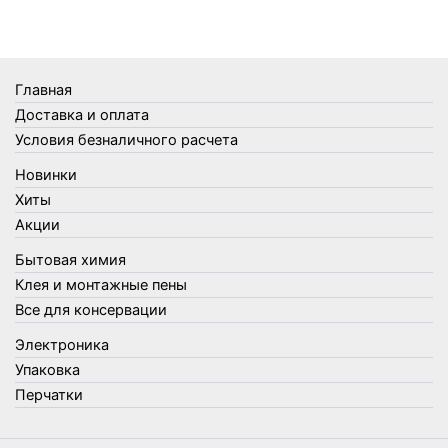
Термометры
Термосы
Товары Amigo
Товары для бани
Главная
Товары для кухни
Доставка и оплата
Товары для сада и огорода
Условия безналичного расчета
Товары для туризма и отдыха
Новинки
Упаковка
Хиты
Утеплители и прочее
Акции
Фонари, лампы и удлинители
Бытовая химия
Хозяйственные товары
Клея и монтажные пены
Швабры, стекломои, черенки и насадки
Все для консервации
Шнуры, веревки и шпагаты
Электроника
Электроника
Элементы питания
Упаковка
Перчатки