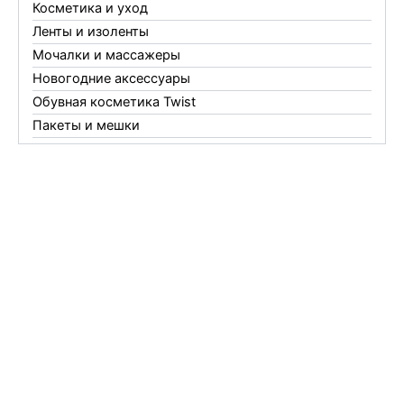
Косметика и уход
Ленты и изоленты
Мочалки и массажеры
Новогодние аксессуары
Обувная косметика Twist
Пакеты и мешки
Перчатки
Пленки
Предметы личной гигиены
Садовый инвентарь
Средства от комаров Mosquitall
Средства от комаров, мух и клещей
Средства от моли
Средства от мышей, крыс и кротов
Средства от тараканов, муравьев и клопов
Средства по уходу за обувью и одеждой
Телеги и сумки