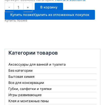
Количество
-
+
В корзину
товара
Изолента
Купить позже
Удалить из отложенных покупок
Safeline
Купить позже
15/20
белая
10шт
Категории товаров
Аксессуары для ванной и туалета
Без категории
Бытовая химия
Все для консервации
Губки, салфетки и тряпки
Игры развивающие
Клея и монтажные пены