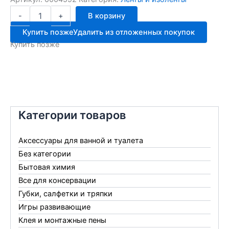
Количество
-
+
В корзину
товара
Изолента
Купить позже
Удалить из отложенных покупок
Safeline
Купить позже
19/20
чёрная
10шт
Категории товаров
Аксессуары для ванной и туалета
Без категории
Бытовая химия
Все для консервации
Губки, салфетки и тряпки
Игры развивающие
Клея и монтажные пены