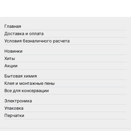
Термометры
Термосы
Товары Amigo
Товары для бани
Главная
Товары для кухни
Доставка и оплата
Товары для сада и огорода
Условия безналичного расчета
Товары для туризма и отдыха
Новинки
Упаковка
Хиты
Утеплители и прочее
Акции
Фонари, лампы и удлинители
Бытовая химия
Хозяйственные товары
Клея и монтажные пены
Швабры, стекломои, черенки и насадки
Все для консервации
Шнуры, веревки и шпагаты
Электроника
Электроника
Элементы питания
Упаковка
Перчатки