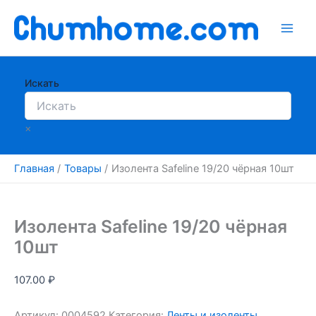
Перейти
к
содержимому
Искать
×
Главная
Товары
Изолента Safeline 19/20 чёрная 10шт
Изолента Safeline 19/20 чёрная
10шт
107.00
₽
Артикул:
0004592
Категория:
Ленты и изоленты