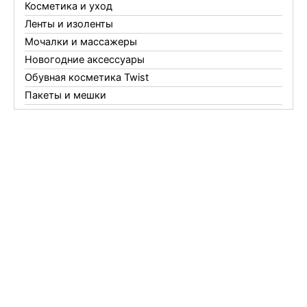
Косметика и уход
Ленты и изоленты
Мочалки и массажеры
Новогодние аксессуары
Обувная косметика Twist
Пакеты и мешки
Перчатки
Пленки
Предметы личной гигиены
Садовый инвентарь
Средства от комаров Mosquitall
Средства от комаров, мух и клещей
Средства от моли
Средства от мышей, крыс и кротов
Средства от тараканов, муравьев и клопов
Средства по уходу за обувью и одеждой
Телеги и сумки