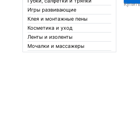
Губки, салфетки и тряпки
Купит
19/20
Игры развивающие
жёлты
Клея и монтажные пены
10шт
Косметика и уход
Ленты и изоленты
Мочалки и массажеры
Новогодние аксессуары
Обувная косметика Twist
Пакеты и мешки
Перчатки
Пленки
Предметы личной гигиены
Садовый инвентарь
Средства от комаров Mosquitall
Средства от комаров, мух и
клещей