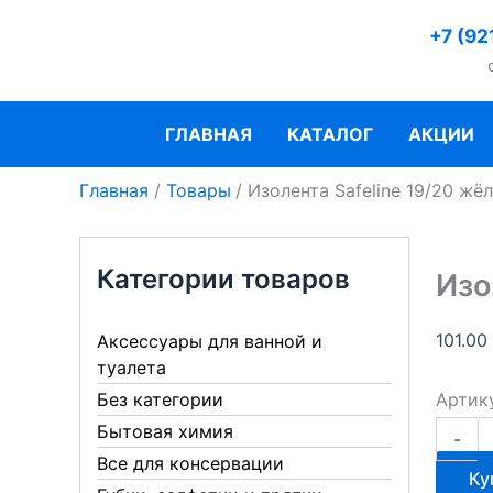
Перейти
+7 (92
к
содержимому
ГЛАВНАЯ
КАТАЛОГ
АКЦИИ
Главная
Товары
Изолента Safeline 19/20 жё
Категории товаров
Изо
101.00
Аксессуары для ванной и
туалета
Артик
Без категории
Количе
Бытовая химия
-
товара
Все для консервации
Изолен
Ку
Safeline