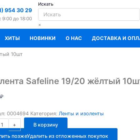
Искать
1) 954 30 29
c 9:00 до 18:00
×
ХИТЫ
НОВИНКИ
О НАС
ДОСТАВКА И ОПЛ
лтый 10шт
лента Safeline 19/20 жёлтый 10ш
₽
ул:
0004694
Категория:
Ленты и изоленты
ство
+
В корзину
та
пить позже
Удалить из отложенных покупок