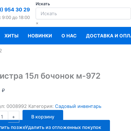
Искать
1) 954 30 29
c 9:00 до 18:00
×
ХИТЫ
НОВИНКИ
О НАС
ДОСТАВКА И ОПЛ
2
истра 15л бочонок м-972
0
₽
ул:
0008992
Категория:
Садовый инвентарь
ство
+
В корзину
ра
пить позже
Удалить из отложенных покупок