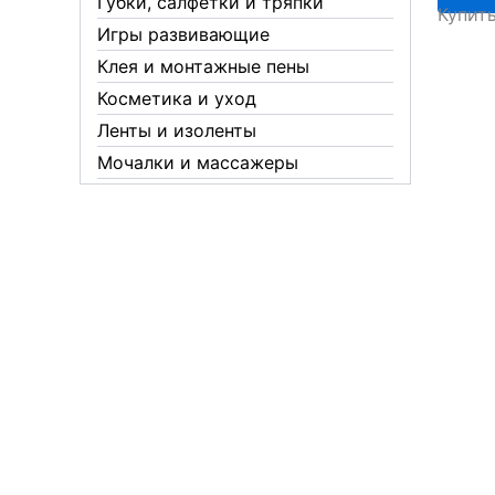
Губки, салфетки и тряпки
Купит
бочоно
Игры развивающие
м-972
Клея и монтажные пены
Косметика и уход
Ленты и изоленты
Мочалки и массажеры
Новогодние аксессуары
Обувная косметика Twist
Пакеты и мешки
Перчатки
Пленки
Предметы личной гигиены
Садовый инвентарь
Средства от комаров Mosquitall
Средства от комаров, мух и
клещей