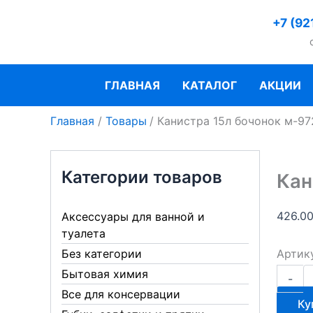
Перейти
+7 (92
к
содержимому
ГЛАВНАЯ
КАТАЛОГ
АКЦИИ
Главная
Товары
Канистра 15л бочонок м-97
Категории товаров
Кан
426.0
Аксессуары для ванной и
туалета
Артик
Без категории
Количе
Бытовая химия
-
товара
Все для консервации
Канист
Ку
15л