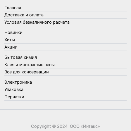
Товары для бани
Главная
Товары для кухни
Доставка и оплата
Товары для сада и огорода
Условия безналичного расчета
Товары для туризма и отдыха
Новинки
Упаковка
Хиты
Утеплители и прочее
Акции
Фонари, лампы и удлинители
Бытовая химия
Хозяйственные товары
Клея и монтажные пены
Швабры, стекломои, черенки и насадки
Все для консервации
Шнуры, веревки и шпагаты
Электроника
Электроника
Элементы питания
Упаковка
Перчатки
Copyright © 2024 ООО «‎Интекс»‎