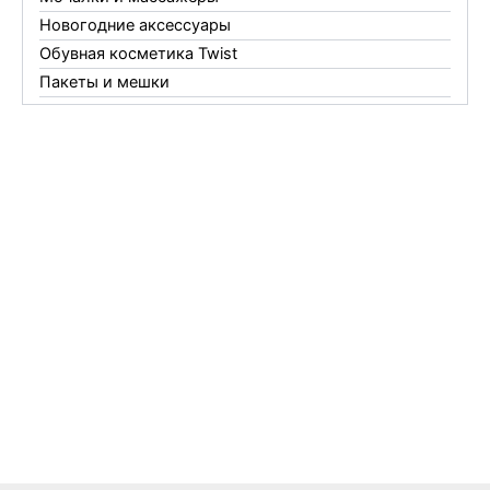
Новогодние аксессуары
Обувная косметика Twist
Пакеты и мешки
Перчатки
Пленки
Предметы личной гигиены
Садовый инвентарь
Средства от комаров Mosquitall
Средства от комаров, мух и клещей
Средства от моли
Средства от мышей, крыс и кротов
Средства от тараканов, муравьев и клопов
Средства по уходу за обувью и одеждой
Телеги и сумки
Термометры
Термосы
Товары Amigo