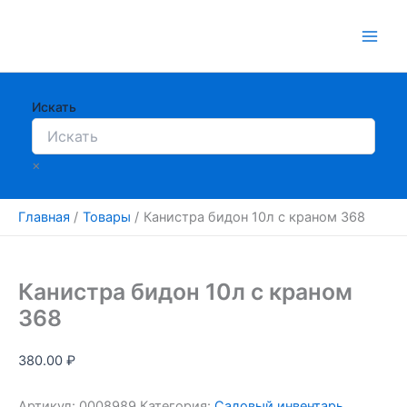
Перейти
к
содержимому
Искать
×
Главная
Товары
Канистра бидон 10л с краном 368
Канистра бидон 10л с краном
368
380.00
₽
Артикул:
0008989
Категория:
Садовый инвентарь