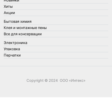
Новинки
Упаковка
Хиты
Утеплители и прочее
Акции
Фонари, лампы и удлинители
Бытовая химия
Хозяйственные товары
Клея и монтажные пены
Швабры, стекломои, черенки и насадки
Все для консервации
Шнуры, веревки и шпагаты
Электроника
Электроника
Элементы питания
Упаковка
Перчатки
Copyright © 2024 ООО «‎Интекс»‎
0