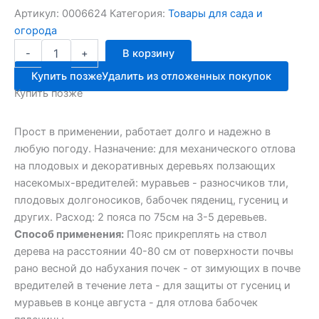
Артикул:
0006624
Категория:
Товары для сада и
огорода
Количество
-
+
В корзину
товара
Капкан
Купить позже
Удалить из отложенных покупок
ЛОВЧИЙ
Купить позже
ПОЯС
д/
отлова
Прост в применении, работает долго и надежно в
насекЗАС
любую погоду. Назначение: для механического отлова
на плодовых и декоративных деревьях ползающих
насекомых-вредителей: муравьев - разносчиков тли,
плодовых долгоносиков, бабочек пядениц, гусениц и
других. Расход: 2 пояса по 75см на 3-5 деревьев.
Способ применения:
Пояс прикреплять на ствол
дерева на расстоянии 40-80 см от поверхности почвы
рано весной до набухания почек - от зимующих в почве
вредителей в течение лета - для защиты от гусениц и
муравьев в конце августа - для отлова бабочек