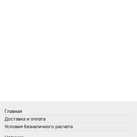
Пленки
Предметы личной гигиены
Садовый инвентарь
Средства от комаров Mosquitall
Средства от комаров, мух и клещей
Средства от моли
Средства от мышей, крыс и кротов
Средства от тараканов, муравьев и клопов
Средства по уходу за обувью и одеждой
Телеги и сумки
Термометры
Термосы
Товары Amigo
Товары для бани
Главная
Товары для кухни
Доставка и оплата
Товары для сада и огорода
Условия безналичного расчета
Товары для туризма и отдыха