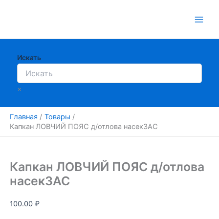
Перейти
к
содержимому
Искать
×
Главная
Товары
Капкан ЛОВЧИЙ ПОЯС д/отлова насекЗАС
Капкан ЛОВЧИЙ ПОЯС д/отлова
насекЗАС
100.00
₽