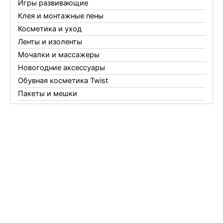
Игры развивающие
Клея и монтажные пены
Косметика и уход
Ленты и изоленты
Мочалки и массажеры
Новогодние аксессуары
Обувная косметика Twist
Пакеты и мешки
Перчатки
Пленки
Предметы личной гигиены
Садовый инвентарь
Средства от комаров Mosquitall
Средства от комаров, мух и клещей
Средства от моли
Средства от мышей, крыс и кротов
Средства от тараканов, муравьев и клопов
Средства по уходу за обувью и одеждой