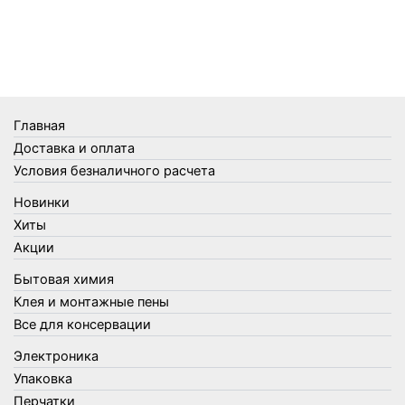
Телеги и сумки
Термометры
Термосы
Товары Amigo
Товары для бани
Главная
Товары для кухни
Доставка и оплата
Товары для сада и огорода
Условия безналичного расчета
Товары для туризма и отдыха
Новинки
Упаковка
Хиты
Утеплители и прочее
Акции
Фонари, лампы и удлинители
Бытовая химия
Хозяйственные товары
Клея и монтажные пены
Швабры, стекломои, черенки и насадки
Все для консервации
Шнуры, веревки и шпагаты
Электроника
Электроника
Элементы питания
Упаковка
Перчатки