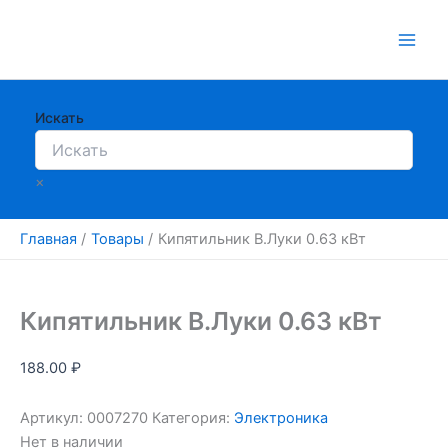
Перейти
к
содержимому
Искать
×
Главная
Товары
Кипятильник В.Луки 0.63 кВт
Кипятильник В.Луки 0.63 кВт
188.00
₽
Артикул:
0007270
Категория:
Электроника
Нет в наличии