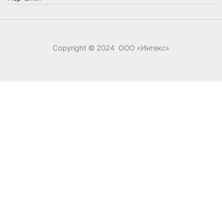
Copyright © 2024 ООО «‎Интекс»‎
0
0
Ваша корзина
Your cart is empty
Return to Shop
Продолжить покупки