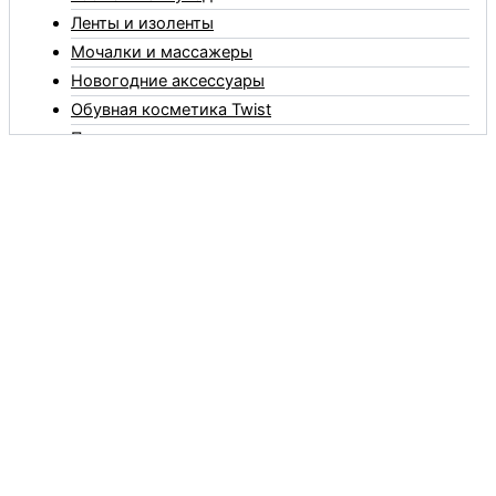
Ленты и изоленты
Мочалки и массажеры
Новогодние аксессуары
Обувная косметика Twist
Пакеты и мешки
Перчатки
Пленки
Предметы личной гигиены
Садовый инвентарь
Средства от комаров Mosquitall
Средства от комаров, мух и клещей
Средства от моли
Средства от мышей, крыс и кротов
Средства от тараканов, муравьев и клопов
Средства по уходу за обувью и одеждой
Телеги и сумки
Термометры