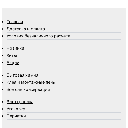
Термосы
Товары Amigo
Товары для бани
Главная
Товары для кухни
Доставка и оплата
Товары для сада и огорода
Условия безналичного расчета
Товары для туризма и отдыха
Новинки
Упаковка
Хиты
Утеплители и прочее
Акции
Фонари, лампы и удлинители
Хозяйственные товары
Бытовая химия
Швабры, стекломои, черенки и насадки
Клея и монтажные пены
Шнуры, веревки и шпагаты
Все для консервации
Электроника
Элементы питания
Электроника
Упаковка
Перчатки