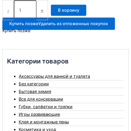
Количество
товара
-
+
В корзину
Кисточка
силиконовая
Купить позже
Удалить из отложенных покупок
маленькая
Купить позже
3112
Категории товаров
Аксессуары для ванной и туалета
Без категории
Бытовая химия
Все для консервации
Губки, салфетки и тряпки
Игры развивающие
Клея и монтажные пены
Косметика и уход