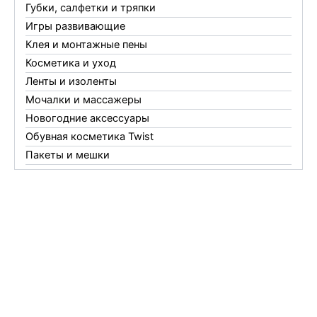
Губки, салфетки и тряпки
Игры развивающие
Клея и монтажные пены
Косметика и уход
Ленты и изоленты
Мочалки и массажеры
Новогодние аксессуары
Обувная косметика Twist
Пакеты и мешки
Перчатки
Пленки
Предметы личной гигиены
Садовый инвентарь
Средства от комаров Mosquitall
Средства от комаров, мух и клещей
Средства от моли
Средства от мышей, крыс и кротов