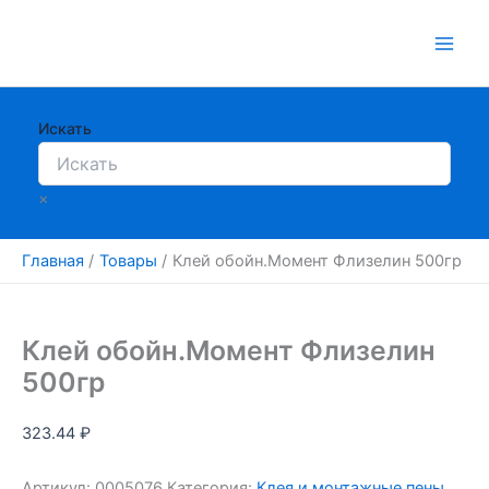
Перейти
к
содержимому
Искать
×
Главная
Товары
Клей обойн.Момент Флизелин 500гр
Клей обойн.Момент Флизелин
500гр
323.44
₽
Артикул:
0005076
Категория:
Клея и монтажные пены