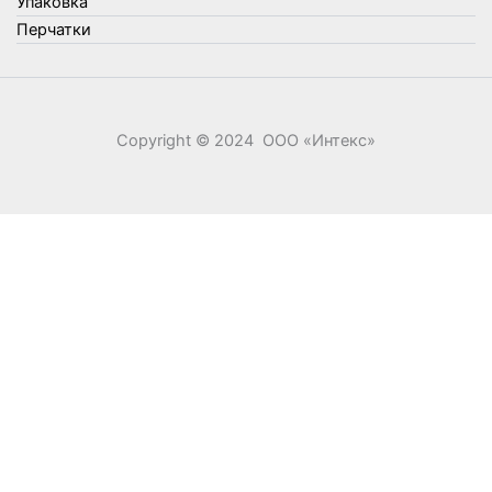
Упаковка
Перчатки
Copyright © 2024 ООО «‎Интекс»‎
0
0
Ваша корзина
Your cart is empty
Return to Shop
Продолжить покупки