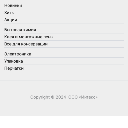
Товары для туризма и отдыха
Новинки
Упаковка
Хиты
Утеплители и прочее
Акции
Фонари, лампы и удлинители
Бытовая химия
Хозяйственные товары
Клея и монтажные пены
Швабры, стекломои, черенки и насадки
Все для консервации
Шнуры, веревки и шпагаты
Электроника
Электроника
Элементы питания
Упаковка
Перчатки
Copyright © 2024 ООО «‎Интекс»‎
0