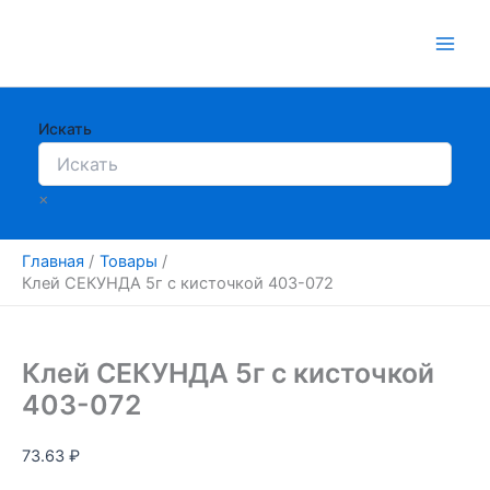
Перейти
к
содержимому
Искать
×
Главная
Товары
Клей СЕКУНДА 5г с кисточкой 403-072
Клей СЕКУНДА 5г с кисточкой
403-072
73.63
₽