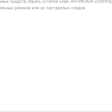
чных средств убрать остатки клея. АНТИКЛЕЙ «СЕКУНД
ельных резинок или их застарелых следов.