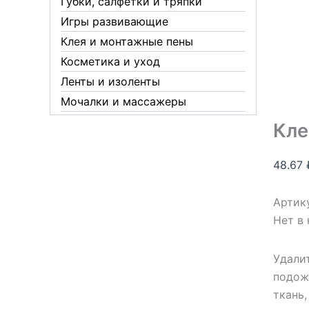
Губки, салфетки и тряпки
Игры развивающие
Клея и монтажные пены
Косметика и уход
Ленты и изоленты
Мочалки и массажеры
Новогодние аксессуары
Кле
Обувная косметика Twist
Пакеты и мешки
48.67
Перчатки
Пленки
Артик
Нет в
Предметы личной гигиены
Садовый инвентарь
Удали
Средства от комаров Mosquitall
подожд
Средства от комаров, мух и
ткань,
клещей