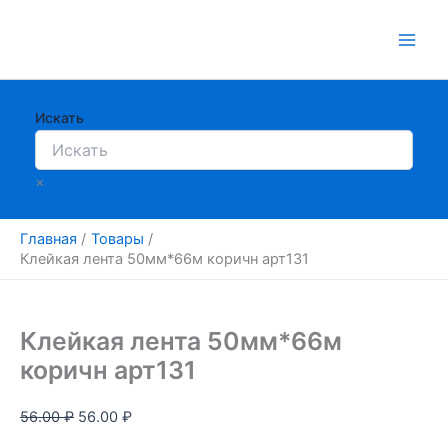
Перейти
Распродажа!
к
содержимому
Искать
×
Главная
Товары
Клейкая лента 50мм*66м коричн арт131
Клейкая лента 50мм*66м
коричн арт131
Первоначальная
Текущая
56.00
₽
56.00
₽
цена
цена: