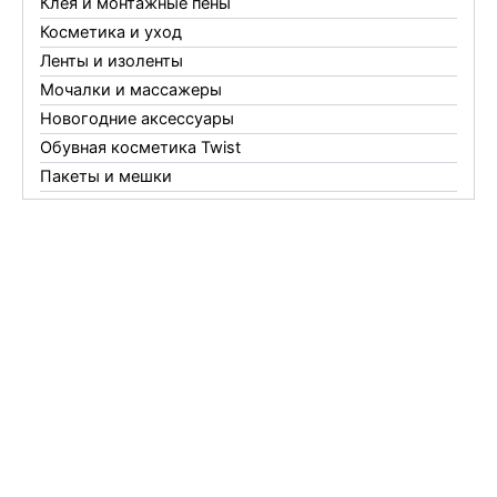
Клея и монтажные пены
Косметика и уход
Ленты и изоленты
Мочалки и массажеры
Новогодние аксессуары
Обувная косметика Twist
Пакеты и мешки
Перчатки
Пленки
Предметы личной гигиены
Садовый инвентарь
Средства от комаров Mosquitall
Средства от комаров, мух и клещей
Средства от моли
Средства от мышей, крыс и кротов
Средства от тараканов, муравьев и клопов
Средства по уходу за обувью и одеждой
Телеги и сумки