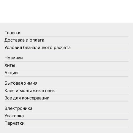
Термометры
Термосы
Товары Amigo
Товары для бани
Главная
Товары для кухни
Доставка и оплата
Товары для сада и огорода
Условия безналичного расчета
Товары для туризма и отдыха
Новинки
Упаковка
Хиты
Утеплители и прочее
Акции
Фонари, лампы и удлинители
Бытовая химия
Хозяйственные товары
Клея и монтажные пены
Швабры, стекломои, черенки и насадки
Все для консервации
Шнуры, веревки и шпагаты
Электроника
Электроника
Элементы питания
Упаковка
Перчатки