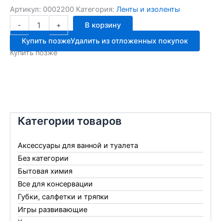
составляла
56.00 ₽.
Артикул:
0002200
Категория:
Ленты и изоленты
Количество
56.00 ₽.
-
+
В корзину
товара
Клейкая
Купить позже
Удалить из отложенных покупок
лента
Купить позже
50мм*66м
коричн
арт131
Категории товаров
Аксессуары для ванной и туалета
Без категории
Бытовая химия
Все для консервации
Губки, салфетки и тряпки
Игры развивающие