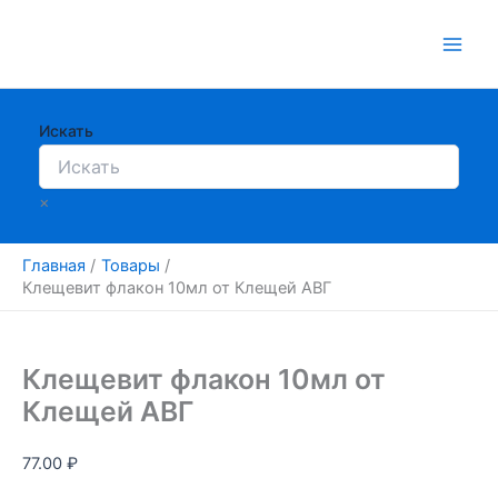
Перейти
к
содержимому
Искать
×
Главная
Товары
Клещевит флакон 10мл от Клещей АВГ
Клещевит флакон 10мл от
Клещей АВГ
77.00
₽