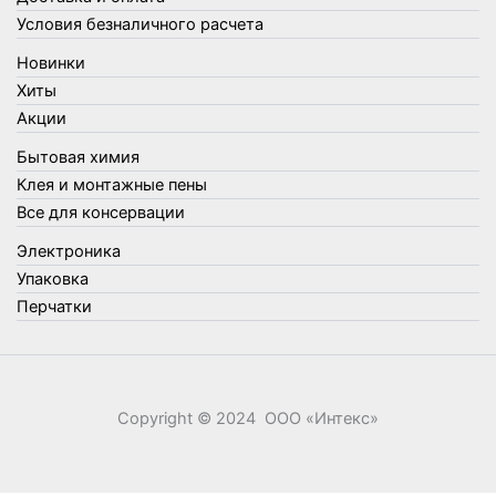
Товары для сада и огорода
Условия безналичного расчета
Товары для туризма и отдыха
Новинки
Упаковка
Хиты
Утеплители и прочее
Акции
Фонари, лампы и удлинители
Бытовая химия
Хозяйственные товары
Клея и монтажные пены
Швабры, стекломои, черенки и насадки
Все для консервации
Шнуры, веревки и шпагаты
Электроника
Электроника
Элементы питания
Упаковка
Перчатки
Copyright © 2024 ООО «‎Интекс»‎