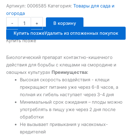
Артикул:
0006585
Категория:
Товары для сада и
огорода
Количество
-
+
В корзину
товара
Клещевит
Купить позже
Удалить из отложенных покупок
флакон
Купить позже
10мл
от
Клещей
Биологический препарат контактно-кишечного
АВГ
действия для борьбы с клещами на смородине и
овощных культурах
Преимущества:
Высокая скорость воздействия - клещи
прекращают питание уже через 6-8 часов, а
полная их гибель наступает через 3-4 дня
Минимальный срок ожидания – плоды можно
употреблять в пищу уже через 2 дня после
обработки
Не вызывает привыкания у насекомых-
вредителей