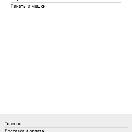
Пакеты и мешки
Перчатки
Пленки
Предметы личной гигиены
Садовый инвентарь
Средства от комаров Mosquitall
Средства от комаров, мух и клещей
Средства от моли
Средства от мышей, крыс и кротов
Средства от тараканов, муравьев и клопов
Средства по уходу за обувью и одеждой
Телеги и сумки
Термометры
Термосы
Товары Amigo
Товары для бани
Главная
Товары для кухни
Доставка и оплата