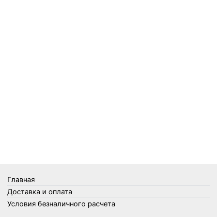
Пленки
Предметы личной гигиены
Садовый инвентарь
Средства от комаров Mosquitall
Средства от комаров, мух и клещей
Средства от моли
Средства от мышей, крыс и кротов
Средства от тараканов, муравьев и клопов
Средства по уходу за обувью и одеждой
Телеги и сумки
Термометры
Термосы
Товары Amigo
Товары для бани
Главная
Товары для кухни
Доставка и оплата
Товары для сада и огорода
Условия безналичного расчета
Товары для туризма и отдыха