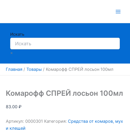
Перейти
к
содержимому
Искать
×
Главная
Товары
Комарофф СПРЕЙ лосьон 100мл
Комарофф СПРЕЙ лосьон 100мл
83.00
₽
Артикул:
0000301
Категория:
Средства от комаров, мух
и клещей