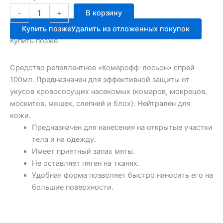
Количество
-
+
В корзину
товара
Комарофф
Купить позже
Удалить из отложенных покупок
СПРЕЙ
Купить позже
лосьон
100мл
Средство репеллентное «Комарофф-лосьон» спрей
100мл. Предназначен для эффективной защиты от
укусов кровососущих насекомых (комаров, мокрецов,
москитов, мошек, слепней и блох). Нейтрален для
кожи.
Предназначен для нанесения на открытые участки
тела и на одежду.
Имеет приятный запах мяты.
Не оставляет пятен на тканях.
Удобная форма позволяет быстро наносить его на
большие поверхности.