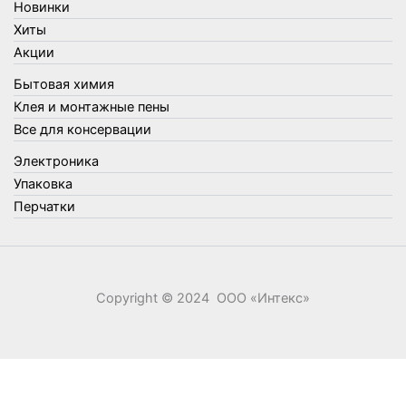
Новинки
Упаковка
Хиты
Утеплители и прочее
Акции
Фонари, лампы и удлинители
Бытовая химия
Хозяйственные товары
Клея и монтажные пены
Швабры, стекломои, черенки и насадки
Все для консервации
Шнуры, веревки и шпагаты
Электроника
Электроника
Элементы питания
Упаковка
Перчатки
Copyright © 2024 ООО «‎Интекс»‎
0