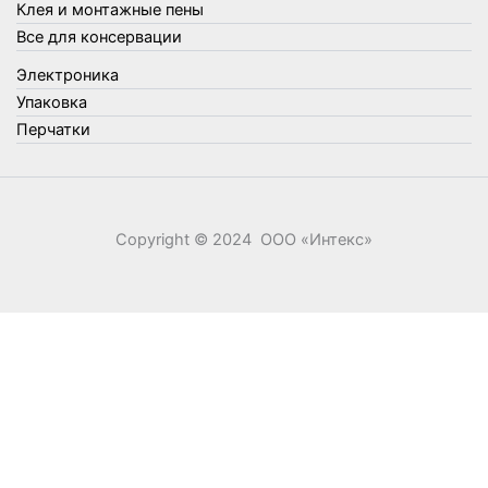
Клея и монтажные пены
Швабры, стекломои, черенки и насадки
Все для консервации
Шнуры, веревки и шпагаты
Электроника
Электроника
Элементы питания
Упаковка
Перчатки
Copyright © 2024 ООО «‎Интекс»‎
0
0
Ваша корзина