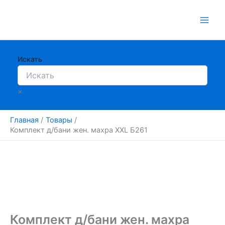
Перейти
к
содержимому
Искать
×
Главная
Товары
Комплект д/бани жен. махра XXL Б261
Комплект д/бани жен. махра