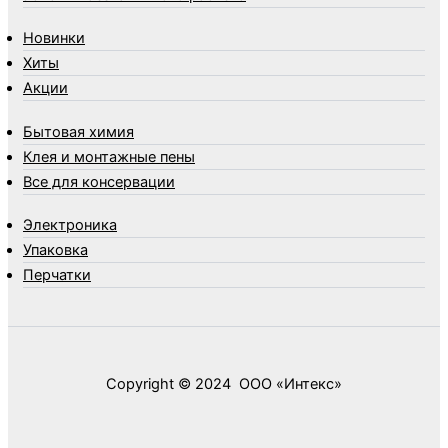
Товары для туризма и отдыха
Новинки
Упаковка
Хиты
Утеплители и прочее
Акции
Фонари, лампы и удлинители
Хозяйственные товары
Бытовая химия
Швабры, стекломои, черенки и насадки
Клея и монтажные пены
Шнуры, веревки и шпагаты
Все для консервации
Электроника
Элементы питания
Электроника
Упаковка
Перчатки
Copyright © 2024 ООО «‎Интекс»‎