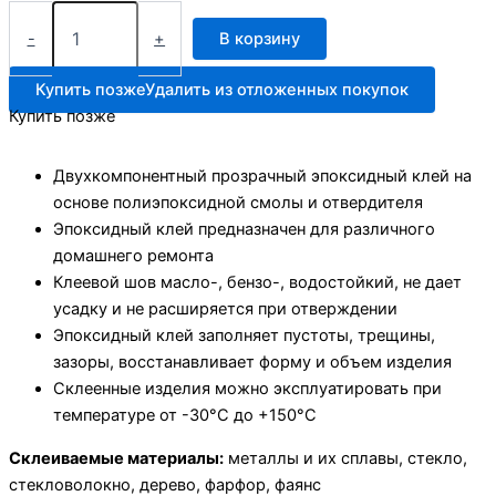
Количество
товара
-
+
В корзину
Контакт
эпоксид
Купить позже
Удалить из отложенных покупок
клей
Купить позже
прозр
12мл
Б12
Двухкомпонентный прозрачный эпоксидный клей на
основе полиэпоксидной смолы и отвердителя
Эпоксидный клей предназначен для различного
домашнего ремонта
Клеевой шов масло-, бензо-, водостойкий, не дает
усадку и не расширяется при отверждении
Эпоксидный клей заполняет пустоты, трещины,
зазоры, восстанавливает форму и объем изделия
Склеенные изделия можно эксплуатировать при
температуре от -30°С до +150°С
Склеиваемые материалы:
металлы и их сплавы, стекло,
стекловолокно, дерево, фарфор, фаянс