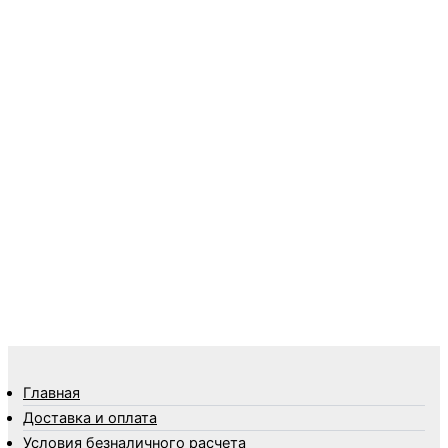
Перчатки
Пленки
Предметы личной гигиены
Садовый инвентарь
Средства от комаров Mosquitall
Средства от комаров, мух и клещей
Средства от моли
Средства от мышей, крыс и кротов
Средства от тараканов, муравьев и клопов
Средства по уходу за обувью и одеждой
Телеги и сумки
Термометры
Термосы
Товары Amigo
Товары для бани
Главная
Товары для кухни
Доставка и оплата
Товары для сада и огорода
Условия безналичного расчета