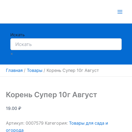
Перейти
к
содержимому
Искать
×
Главная
Товары
Корень Супер 10г Август
Корень Супер 10г Август
19.00
₽
Артикул:
0007579
Категория:
Товары для сада и
огорода