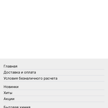
Средства от комаров Mosquitall
Средства от комаров, мух и клещей
Средства от моли
Средства от мышей, крыс и кротов
Средства от тараканов, муравьев и клопов
Средства по уходу за обувью и одеждой
Телеги и сумки
Термометры
Термосы
Товары Amigo
Товары для бани
Главная
Товары для кухни
Доставка и оплата
Товары для сада и огорода
Условия безналичного расчета
Товары для туризма и отдыха
Новинки
Упаковка
Хиты
Утеплители и прочее
Акции
Фонари, лампы и удлинители
Бытовая химия
Хозяйственные товары