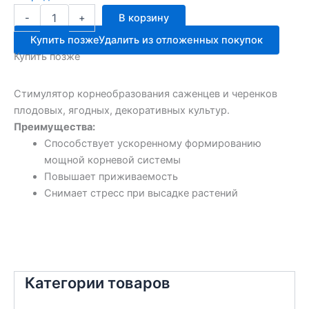
Количество
-
+
В корзину
товара
Корень
Купить позже
Удалить из отложенных покупок
Супер
Купить позже
10г
Август
Стимулятор корнеобразования саженцев и черенков
плодовых, ягодных, декоративных культур.
Преимущества:
Способствует ускоренному формированию
мощной корневой системы
Повышает приживаемость
Снимает стресс при высадке растений
Категории товаров