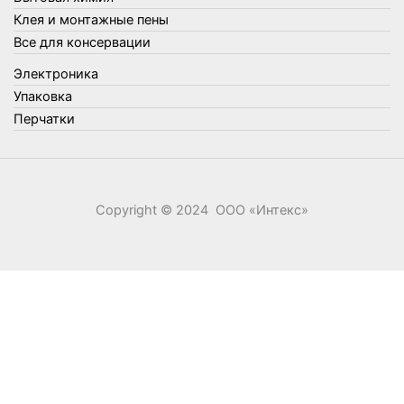
Клея и монтажные пены
Швабры, стекломои, черенки и насадки
Все для консервации
Шнуры, веревки и шпагаты
Электроника
Электроника
Элементы питания
Упаковка
Перчатки
Copyright © 2024 ООО «‎Интекс»‎
0
0
Ваша корзина