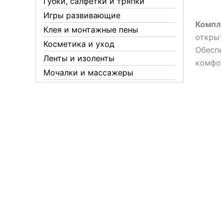
Губки, салфетки и тряпки
Игры развивающие
Компл
Клея и монтажные пены
откры
Косметика и уход
Обесп
Ленты и изоленты
комфо
Мочалки и массажеры
Новогодние аксессуары
Обувная косметика Twist
Пакеты и мешки
Перчатки
Пленки
Предметы личной гигиены
Садовый инвентарь
Средства от комаров Mosquitall
Средства от комаров, мух и
клещей