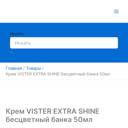
Перейти
к
содержимому
Искать
×
Главная
Товары
Крем VISTER EXTRA SHINE бесцветный банка 50мл
Крем VISTER EXTRA SHINE
бесцветный банка 50мл