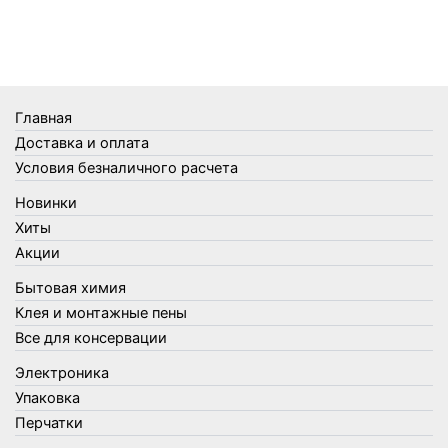
Телеги и сумки
Термометры
Термосы
Товары Amigo
Товары для бани
Главная
Товары для кухни
Доставка и оплата
Товары для сада и огорода
Условия безналичного расчета
Товары для туризма и отдыха
Новинки
Упаковка
Хиты
Утеплители и прочее
Акции
Фонари, лампы и удлинители
Бытовая химия
Хозяйственные товары
Клея и монтажные пены
Швабры, стекломои, черенки и насадки
Все для консервации
Шнуры, веревки и шпагаты
Электроника
Электроника
Элементы питания
Упаковка
Перчатки