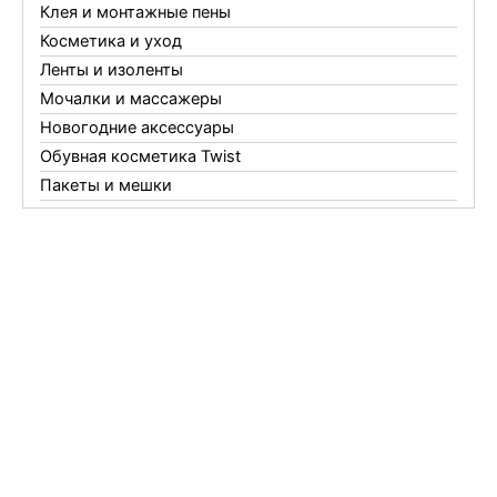
Клея и монтажные пены
Косметика и уход
Ленты и изоленты
Мочалки и массажеры
Новогодние аксессуары
Обувная косметика Twist
Пакеты и мешки
Перчатки
Пленки
Предметы личной гигиены
Садовый инвентарь
Средства от комаров Mosquitall
Средства от комаров, мух и клещей
Средства от моли
Средства от мышей, крыс и кротов
Средства от тараканов, муравьев и клопов
Средства по уходу за обувью и одеждой