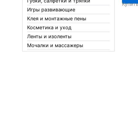
Губки, салфетки и тряпки
Купит
арт
Игры развивающие
010
Клея и монтажные пены
KLE
Косметика и уход
Ленты и изоленты
Мочалки и массажеры
Новогодние аксессуары
Обувная косметика Twist
Пакеты и мешки
Перчатки
Пленки
Предметы личной гигиены
Садовый инвентарь
Средства от комаров Mosquitall
Средства от комаров, мух и
клещей