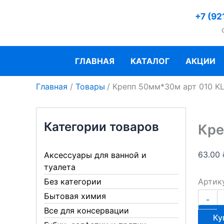
Перейти
+7 (92
к
содержимому
ГЛАВНАЯ
КАТАЛОГ
АКЦИИ
Главная
Товары
Крепп 50мм*30м арт 010 K
Категории товаров
Кре
63.00
Аксессуары для ванной и
туалета
Артик
Без категории
Количе
Бытовая химия
-
товара
Все для консервации
Крепп
Ку
50мм*