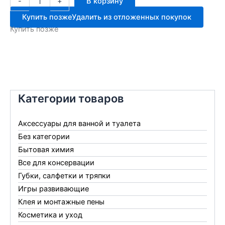
-
+
В корзину
товара
Крышка
Купить позже
Удалить из отложенных покупок
43ТО
Купить позже
белая
винтовая
Категории товаров
Аксессуары для ванной и туалета
Без категории
Бытовая химия
Все для консервации
Губки, салфетки и тряпки
Игры развивающие
Клея и монтажные пены
Косметика и уход