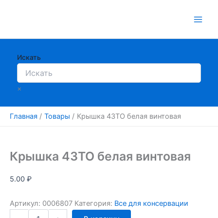
Перейти
к
содержимому
Искать
×
Главная
Товары
Крышка 43ТО белая винтовая
Крышка 43ТО белая винтовая
5.00
₽
Артикул:
0006807
Категория:
Все для консервации
Количество