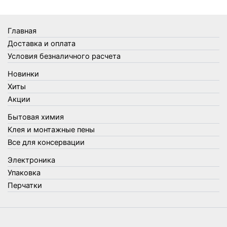
Товары Amigo
Товары для бани
Главная
Товары для кухни
Доставка и оплата
Товары для сада и огорода
Условия безналичного расчета
Товары для туризма и отдыха
Новинки
Упаковка
Хиты
Утеплители и прочее
Акции
Фонари, лампы и удлинители
Бытовая химия
Хозяйственные товары
Клея и монтажные пены
Швабры, стекломои, черенки и насадки
Все для консервации
Шнуры, веревки и шпагаты
Электроника
Электроника
Элементы питания
Упаковка
Перчатки