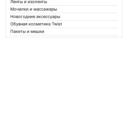
Ленты и изоленты
Мочалки и массажеры
Новогодние аксессуары
Обувная косметика Twist
Пакеты и мешки
Перчатки
Пленки
Предметы личной гигиены
Садовый инвентарь
Средства от комаров Mosquitall
Средства от комаров, мух и клещей
Средства от моли
Средства от мышей, крыс и кротов
Средства от тараканов, муравьев и клопов
Средства по уходу за обувью и одеждой
Телеги и сумки
Термометры
Термосы