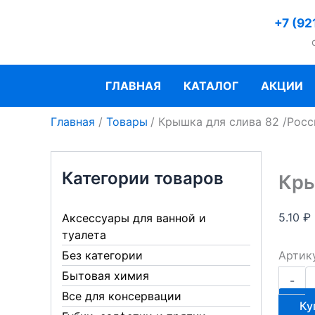
Перейти
+7 (92
к
содержимому
ГЛАВНАЯ
КАТАЛОГ
АКЦИИ
Главная
Товары
Крышка для слива 82 /Росс
Категории товаров
Кры
5.10
₽
Аксессуары для ванной и
туалета
Артик
Без категории
Количе
Бытовая химия
-
товара
Все для консервации
Крышк
Ку
для