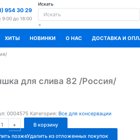
Искать
1) 954 30 29
c 9:00 до 18:00
×
ХИТЫ
НОВИНКИ
О НАС
ДОСТАВКА И ОПЛ
ия/
шка для слива 82 /Россия/
ул:
0004575
Категория:
Все для консервации
ство
+
В корзину
а
пить позже
Удалить из отложенных покупок