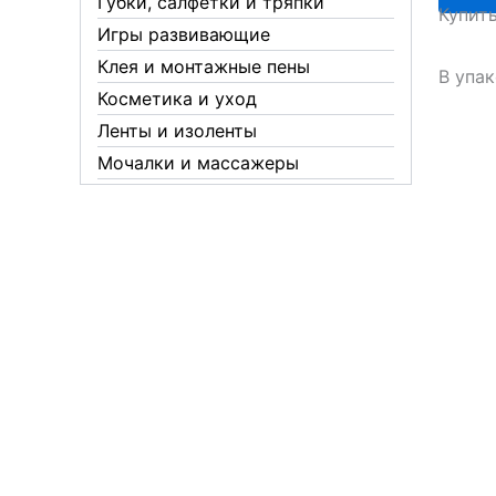
Губки, салфетки и тряпки
Купит
слива
Игры развивающие
82
Клея и монтажные пены
/
В упа
Россия
Косметика и уход
Ленты и изоленты
Мочалки и массажеры
Новогодние аксессуары
Обувная косметика Twist
Пакеты и мешки
Перчатки
Пленки
Предметы личной гигиены
Садовый инвентарь
Средства от комаров Mosquitall
Средства от комаров, мух и
клещей