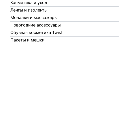
Косметика и уход
Ленты и изоленты
Мочалки и массажеры
Новогодние аксессуары
Обувная косметика Twist
Пакеты и мешки
Перчатки
Пленки
Предметы личной гигиены
Садовый инвентарь
Средства от комаров Mosquitall
Средства от комаров, мух и клещей
Средства от моли
Средства от мышей, крыс и кротов
Средства от тараканов, муравьев и клопов
Средства по уходу за обувью и одеждой
Телеги и сумки