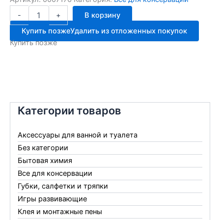
Количество
-
+
В корзину
товара
Крышка
Купить позже
Удалить из отложенных покупок
винтовая
Купить позже
д/
слива
100
Россия
Категории товаров
Аксессуары для ванной и туалета
Без категории
Бытовая химия
Все для консервации
Губки, салфетки и тряпки
Игры развивающие
Клея и монтажные пены