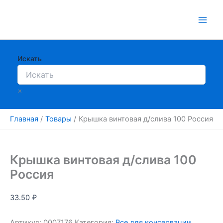
Перейти
к
содержимому
Искать
×
Главная
Товары
Крышка винтовая д/слива 100 Россия
Крышка винтовая д/слива 100
Россия
33.50
₽
Артикул:
0007176
Категория:
Все для консервации