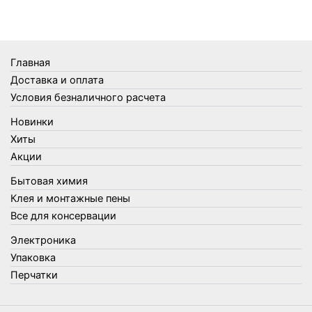
Термометры
Термосы
Товары Amigo
Товары для бани
Главная
Товары для кухни
Доставка и оплата
Товары для сада и огорода
Условия безналичного расчета
Товары для туризма и отдыха
Новинки
Упаковка
Хиты
Утеплители и прочее
Акции
Фонари, лампы и удлинители
Бытовая химия
Хозяйственные товары
Клея и монтажные пены
Швабры, стекломои, черенки и насадки
Все для консервации
Шнуры, веревки и шпагаты
Электроника
Электроника
Элементы питания
Упаковка
Перчатки