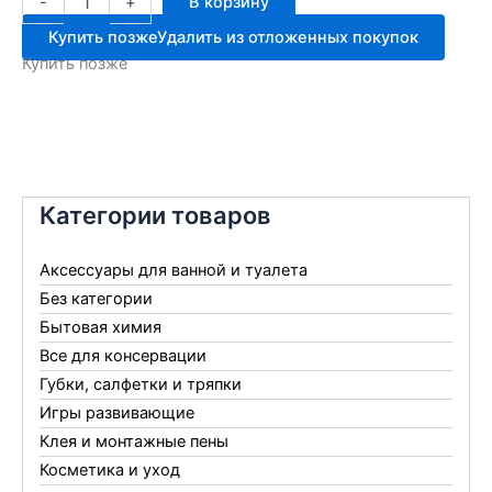
-
+
В корзину
товара
Крышка
Купить позже
Удалить из отложенных покупок
винтовая
Купить позже
д/
слива
82
Категории товаров
Аксессуары для ванной и туалета
Без категории
Бытовая химия
Все для консервации
Губки, салфетки и тряпки
Игры развивающие
Клея и монтажные пены
Косметика и уход