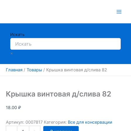
Перейти
к
содержимому
Искать
×
Главная
Товары
Крышка винтовая д/слива 82
Крышка винтовая д/слива 82
18.00
₽
Артикул:
0007817
Категория:
Все для консервации
Количество