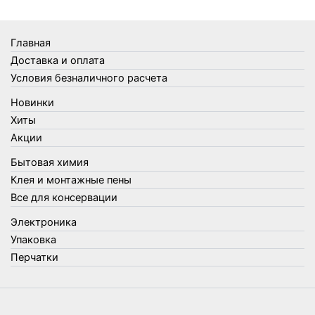
Товары Amigo
Товары для бани
Главная
Товары для кухни
Доставка и оплата
Товары для сада и огорода
Условия безналичного расчета
Товары для туризма и отдыха
Новинки
Упаковка
Хиты
Утеплители и прочее
Акции
Фонари, лампы и удлинители
Бытовая химия
Хозяйственные товары
Клея и монтажные пены
Швабры, стекломои, черенки и насадки
Все для консервации
Шнуры, веревки и шпагаты
Электроника
Электроника
Элементы питания
Упаковка
Перчатки