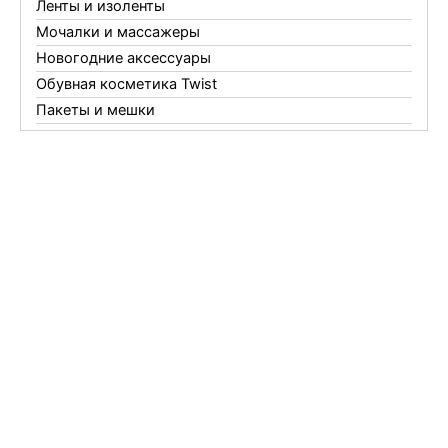
Ленты и изоленты
Мочалки и массажеры
Новогодние аксессуары
Обувная косметика Twist
Пакеты и мешки
Перчатки
Пленки
Предметы личной гигиены
Садовый инвентарь
Средства от комаров Mosquitall
Средства от комаров, мух и клещей
Средства от моли
Средства от мышей, крыс и кротов
Средства от тараканов, муравьев и клопов
Средства по уходу за обувью и одеждой
Телеги и сумки
Термометры
Термосы