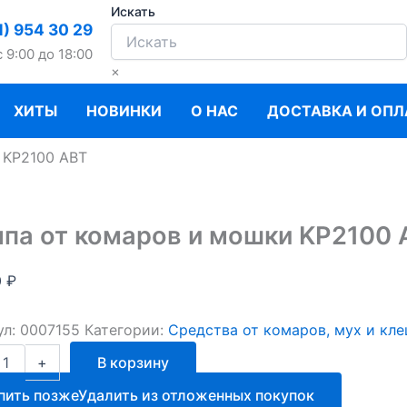
Искать
1) 954 30 29
c 9:00 до 18:00
×
ХИТЫ
НОВИНКИ
О НАС
ДОСТАВКА И ОПЛ
 KP2100 АВТ
па от комаров и мошки KP2100 
0
₽
ул:
0007155
Категории:
Средства от комаров, мух и кл
ство
+
В корзину
пить позже
Удалить из отложенных покупок