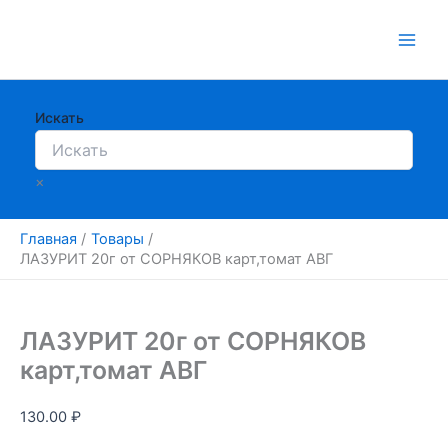
Перейти
к
содержимому
Искать
×
Главная
Товары
ЛАЗУРИТ 20г от СОРНЯКОВ карт,томат АВГ
ЛАЗУРИТ 20г от СОРНЯКОВ
карт,томат АВГ
130.00
₽