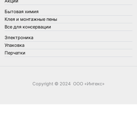
Акции
Фонари, лампы и удлинители
Бытовая химия
Хозяйственные товары
Клея и монтажные пены
Швабры, стекломои, черенки и насадки
Все для консервации
Шнуры, веревки и шпагаты
Электроника
Электроника
Элементы питания
Упаковка
Перчатки
Copyright © 2024 ООО «‎Интекс»‎
0