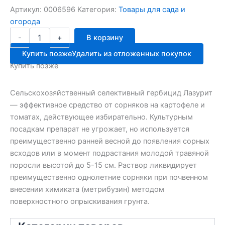
Артикул:
0006596
Категория:
Товары для сада и
огорода
Количество
-
+
В корзину
товара
ЛАЗУРИТ
Купить позже
Удалить из отложенных покупок
20г
Купить позже
от
СОРНЯКОВ
карт,томат
Сельскохозяйственный селективный гербицид Лазурит
АВГ
— эффективное средство от сорняков на картофеле и
томатах, действующее избирательно. Культурным
посадкам препарат не угрожает, но используется
преимущественно ранней весной до появления сорных
всходов или в момент подрастания молодой травяной
поросли высотой до 5-15 см. Раствор ликвидирует
преимущественно однолетние сорняки при почвенном
внесении химиката (метрибузин) методом
поверхностного опрыскивания грунта.