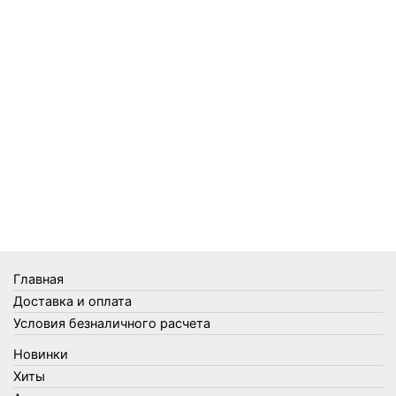
Садовый инвентарь
Средства от комаров Mosquitall
Средства от комаров, мух и клещей
Средства от моли
Средства от мышей, крыс и кротов
Средства от тараканов, муравьев и клопов
Средства по уходу за обувью и одеждой
Телеги и сумки
Термометры
Термосы
Товары Amigo
Товары для бани
Главная
Товары для кухни
Доставка и оплата
Товары для сада и огорода
Условия безналичного расчета
Товары для туризма и отдыха
Новинки
Упаковка
Хиты
Утеплители и прочее