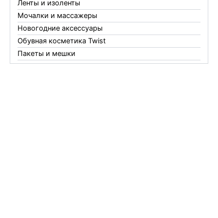
Ленты и изоленты
Мочалки и массажеры
Новогодние аксессуары
Обувная косметика Twist
Пакеты и мешки
Перчатки
Пленки
Предметы личной гигиены
Садовый инвентарь
Средства от комаров Mosquitall
Средства от комаров, мух и клещей
Средства от моли
Средства от мышей, крыс и кротов
Средства от тараканов, муравьев и клопов
Средства по уходу за обувью и одеждой
Телеги и сумки
Термометры
Термосы