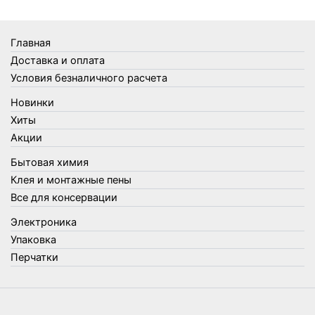
Товары Amigo
Товары для бани
Главная
Товары для кухни
Доставка и оплата
Товары для сада и огорода
Условия безналичного расчета
Товары для туризма и отдыха
Новинки
Упаковка
Хиты
Утеплители и прочее
Акции
Фонари, лампы и удлинители
Бытовая химия
Хозяйственные товары
Клея и монтажные пены
Швабры, стекломои, черенки и насадки
Все для консервации
Шнуры, веревки и шпагаты
Электроника
Электроника
Элементы питания
Упаковка
Перчатки