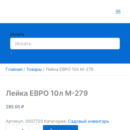
Перейти
к
содержимому
Искать
×
Главная
Товары
Лейка ЕВРО 10л М-279
Лейка ЕВРО 10л М-279
285.00
₽
Артикул:
0007720
Категория:
Садовый инвентарь
Количество