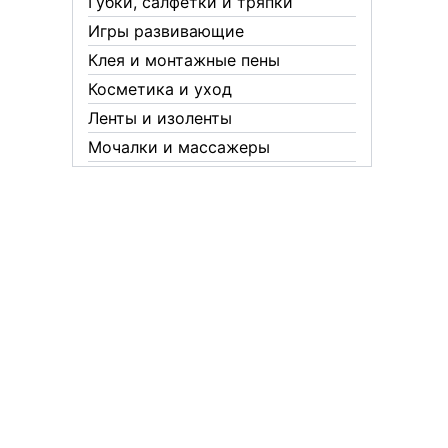
Губки, салфетки и тряпки
Игры развивающие
Клея и монтажные пены
Косметика и уход
Ленты и изоленты
Мочалки и массажеры
Новогодние аксессуары
Обувная косметика Twist
Пакеты и мешки
Перчатки
Пленки
Предметы личной гигиены
Садовый инвентарь
Средства от комаров Mosquitall
Средства от комаров, мух и
клещей