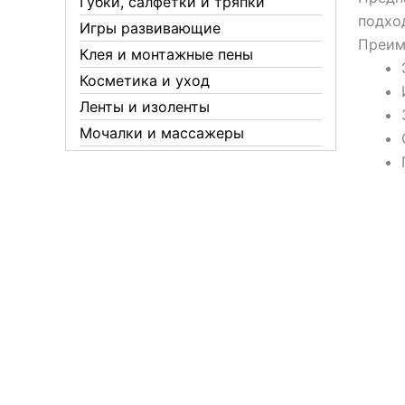
Губки, салфетки и тряпки
подхо
Игры развивающие
Преим
Клея и монтажные пены
Косметика и уход
Ленты и изоленты
Мочалки и массажеры
Новогодние аксессуары
Обувная косметика Twist
Пакеты и мешки
Перчатки
Пленки
Предметы личной гигиены
Садовый инвентарь
Средства от комаров Mosquitall
Средства от комаров, мух и
клещей