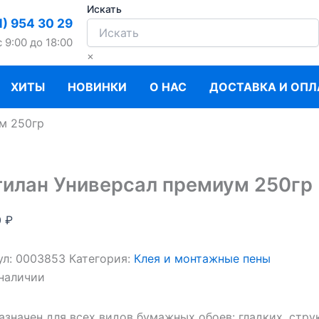
Искать
1) 954 30 29
c 9:00 до 18:00
×
ХИТЫ
НОВИНКИ
О НАС
ДОСТАВКА И ОПЛ
м 250гр
илан Универсал премиум 250гр
0
₽
ул:
0003853
Категория:
Клея и монтажные пены
 наличии
азначен для всех видов бумажных обоев: гладких, стру