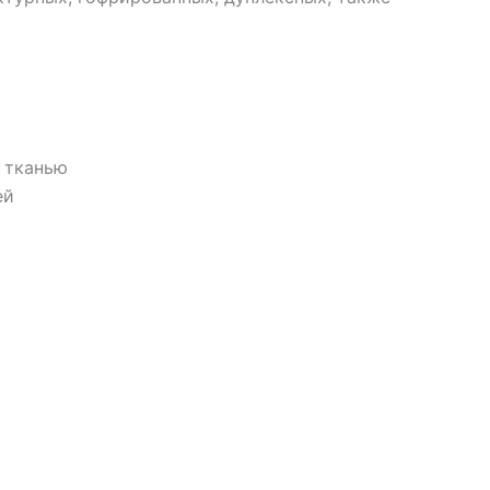
й тканью
ей