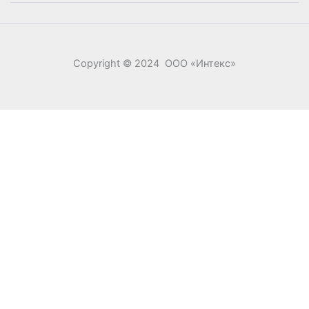
Copyright © 2024 ООО «‎Интекс»‎
0
0
Ваша корзина
Your cart is empty
Return to Shop
Продолжить покупки