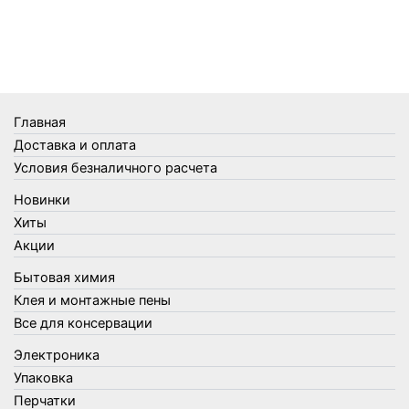
Телеги и сумки
Термометры
Термосы
Товары Amigo
Товары для бани
Главная
Товары для кухни
Доставка и оплата
Товары для сада и огорода
Условия безналичного расчета
Товары для туризма и отдыха
Новинки
Упаковка
Хиты
Утеплители и прочее
Акции
Фонари, лампы и удлинители
Бытовая химия
Хозяйственные товары
Клея и монтажные пены
Швабры, стекломои, черенки и насадки
Все для консервации
Шнуры, веревки и шпагаты
Электроника
Электроника
Элементы питания
Упаковка
Перчатки