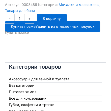
Артикул:
0003489
Категории:
Мочалки и массажеры
,
Товары для бани
Количество
-
+
В корзину
товара
Мочалка
Купить позже
Удалить из отложенных покупок
банная
Купить позже
/RELAX/
MAXIMUM
D1
Категории товаров
Аксессуары для ванной и туалета
Без категории
Бытовая химия
Все для консервации
Губки, салфетки и тряпки