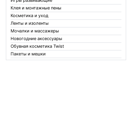
Игры развивающие
Клея и монтажные пены
Косметика и уход
Ленты и изоленты
Мочалки и массажеры
Новогодние аксессуары
Обувная косметика Twist
Пакеты и мешки
Перчатки
Пленки
Предметы личной гигиены
Садовый инвентарь
Средства от комаров Mosquitall
Средства от комаров, мух и клещей
Средства от моли
Средства от мышей, крыс и кротов
Средства от тараканов, муравьев и клопов
Средства по уходу за обувью и одеждой