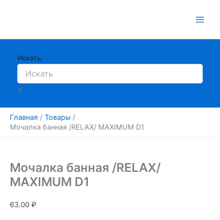
Перейти
к
содержимому
Искать
×
Главная
Товары
Мочалка банная /RELAX/ MAXIMUM D1
Мочалка банная /RELAX/
MAXIMUM D1
63.00
₽