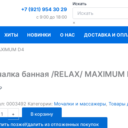
Искать
+7 (921) 954 30 29
c 9:00 до 18:00
×
ХИТЫ
НОВИНКИ
О НАС
ДОСТАВКА И ОПЛ
MAXIMUM D4
алка банная /RELAX/ MAXIMUM
₽
ул:
0003492
Категории:
Мочалки и массажеры
,
Товары 
ство
+
В корзину
а
пить позже
Удалить из отложенных покупок