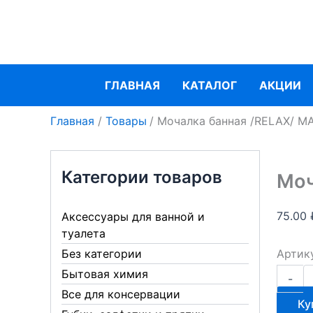
Перейти
к
содержимому
ГЛАВНАЯ
КАТАЛОГ
АКЦИИ
Главная
Товары
Мочалка банная /RELAX/ 
Категории товаров
Моч
75.00
Аксессуары для ванной и
туалета
Артик
Без категории
Количе
Бытовая химия
-
товара
Все для консервации
Мочалк
Ку
банная