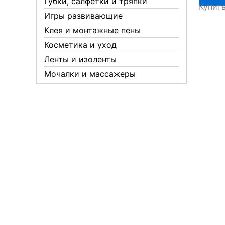
Губки, салфетки и тряпки
Купит
/RELAX
Игры развивающие
MAXIM
Клея и монтажные пены
D4
Косметика и уход
Ленты и изоленты
Мочалки и массажеры
Новогодние аксессуары
Обувная косметика Twist
Пакеты и мешки
Перчатки
Пленки
Предметы личной гигиены
Садовый инвентарь
Средства от комаров Mosquitall
Средства от комаров, мух и
клещей