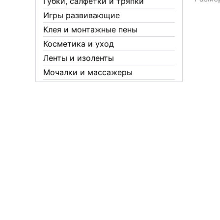
Губки, салфетки и тряпки
Игры развивающие
Клея и монтажные пены
Косметика и уход
Ленты и изоленты
Мочалки и массажеры
Новогодние аксессуары
Обувная косметика Twist
Пакеты и мешки
Перчатки
Пленки
Предметы личной гигиены
Садовый инвентарь
Средства от комаров Mosquitall
Средства от комаров, мух и
клещей