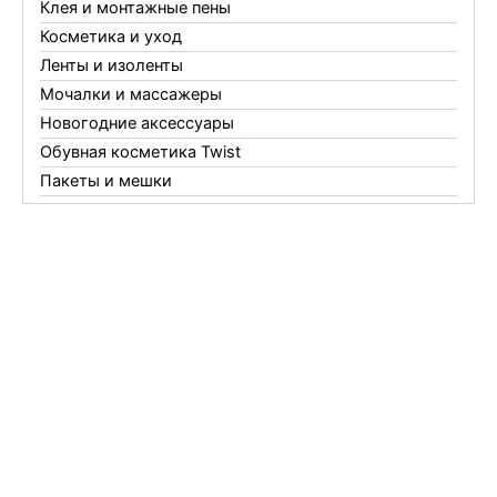
Клея и монтажные пены
Косметика и уход
Ленты и изоленты
Мочалки и массажеры
Новогодние аксессуары
Обувная косметика Twist
Пакеты и мешки
Перчатки
Пленки
Предметы личной гигиены
Садовый инвентарь
Средства от комаров Mosquitall
Средства от комаров, мух и клещей
Средства от моли
Средства от мышей, крыс и кротов
Средства от тараканов, муравьев и клопов
Средства по уходу за обувью и одеждой