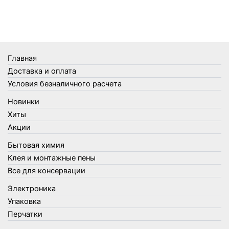
Телеги и сумки
Термометры
Термосы
Товары Amigo
Товары для бани
Главная
Товары для кухни
Доставка и оплата
Товары для сада и огорода
Условия безналичного расчета
Товары для туризма и отдыха
Новинки
Упаковка
Хиты
Утеплители и прочее
Акции
Фонари, лампы и удлинители
Бытовая химия
Хозяйственные товары
Клея и монтажные пены
Швабры, стекломои, черенки и насадки
Все для консервации
Шнуры, веревки и шпагаты
Электроника
Электроника
Элементы питания
Упаковка
Перчатки