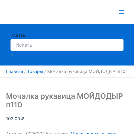
Перейти
к
содержимому
Искать
×
Главная
Товары
Мочалка рукавица МОЙДОДЫР п110
Мочалка рукавица МОЙДОДЫР
п110
102.00
₽
Артикул:
0006004
Категория:
Мочалки и массажеры