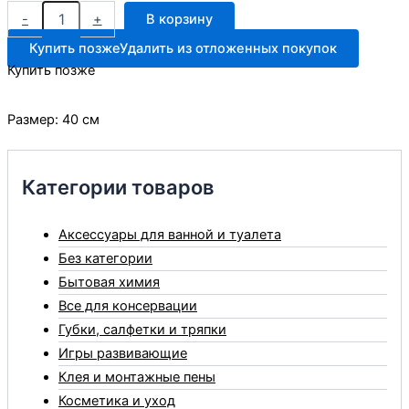
Количество
-
+
В корзину
товара
Мочалка
Купить позже
Удалить из отложенных покупок
Узбекистан
Купить позже
1шт
люфа
надут
Размер: 40 см
Категории товаров
Аксессуары для ванной и туалета
Без категории
Бытовая химия
Все для консервации
Губки, салфетки и тряпки
Игры развивающие
Клея и монтажные пены
Косметика и уход