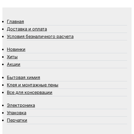
Термосы
Товары Amigo
Товары для бани
Главная
Товары для кухни
Доставка и оплата
Товары для сада и огорода
Условия безналичного расчета
Товары для туризма и отдыха
Новинки
Упаковка
Хиты
Утеплители и прочее
Акции
Фонари, лампы и удлинители
Хозяйственные товары
Бытовая химия
Швабры, стекломои, черенки и насадки
Клея и монтажные пены
Шнуры, веревки и шпагаты
Все для консервации
Электроника
Элементы питания
Электроника
Упаковка
Перчатки