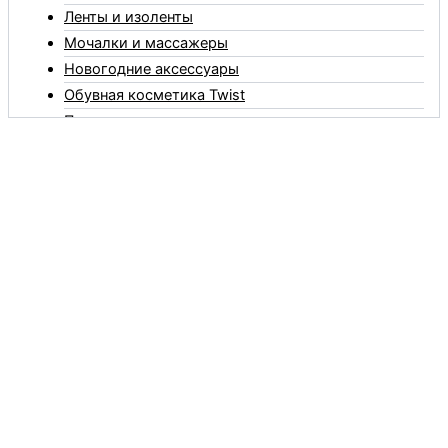
Ленты и изоленты
Мочалки и массажеры
Новогодние аксессуары
Обувная косметика Twist
Пакеты и мешки
Перчатки
Пленки
Предметы личной гигиены
Садовый инвентарь
Средства от комаров Mosquitall
Средства от комаров, мух и клещей
Средства от моли
Средства от мышей, крыс и кротов
Средства от тараканов, муравьев и клопов
Средства по уходу за обувью и одеждой
Телеги и сумки
Термометры