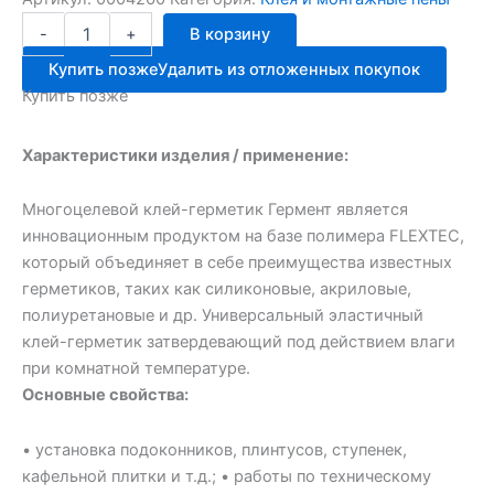
Количество
-
+
В корзину
товара
Мом.ГЕРМЕНТ
Купить позже
Удалить из отложенных покупок
многоцелевой
Купить позже
280мл
Характеристики изделия / применение:
Многоцелевой клей-герметик Гермент является
инновационным продуктом на базе полимера FLEXTEC,
который объединяет в себе преимущества известных
герметиков, таких как силиконовые, акриловые,
полиуретановые и др. Универсальный эластичный
клей-герметик затвердевающий под действием влаги
при комнатной температуре.
Основные свойства:
• установка подоконников, плинтусов, ступенек,
кафельной плитки и т.д.; • работы по техническому