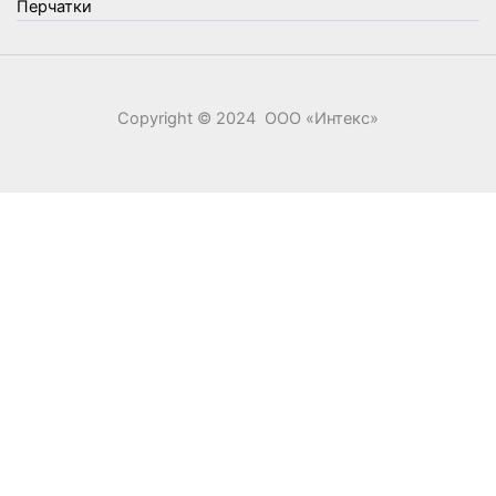
Перчатки
Copyright © 2024 ООО «‎Интекс»‎
0
0
Ваша корзина
Your cart is empty
Return to Shop
Продолжить покупки