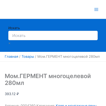
Перейти
к
содержимому
Искать
×
Главная
Товары
Мом.ГЕРМЕНТ многоцелевой 280мл
Мом.ГЕРМЕНТ многоцелевой
280мл
393.12
₽
Артикул:
0004260
Категория:
Клея и монтажные пены