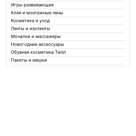
Игры развивающие
Клея и монтажные пены
Косметика и уход
Ленты и изоленты
Мочалки и массажеры
Новогодние аксессуары
Обувная косметика Twist
Пакеты и мешки
Перчатки
Пленки
Предметы личной гигиены
Садовый инвентарь
Средства от комаров Mosquitall
Средства от комаров, мух и клещей
Средства от моли
Средства от мышей, крыс и кротов
Средства от тараканов, муравьев и клопов