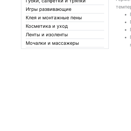
Губки, салфетки и тряпки
темпер
Игры развивающие
Клея и монтажные пены
Косметика и уход
Ленты и изоленты
Мочалки и массажеры
Новогодние аксессуары
Обувная косметика Twist
Пакеты и мешки
Перчатки
Пленки
Предметы личной гигиены
Садовый инвентарь
Средства от комаров Mosquitall
Средства от комаров, мух и
клещей