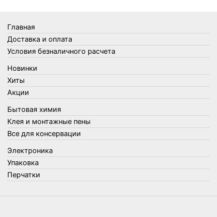
Товары Amigo
Товары для бани
Главная
Товары для кухни
Доставка и оплата
Товары для сада и огорода
Условия безналичного расчета
Товары для туризма и отдыха
Новинки
Упаковка
Хиты
Утеплители и прочее
Акции
Фонари, лампы и удлинители
Бытовая химия
Хозяйственные товары
Клея и монтажные пены
Швабры, стекломои, черенки и насадки
Все для консервации
Шнуры, веревки и шпагаты
Электроника
Электроника
Элементы питания
Упаковка
Перчатки