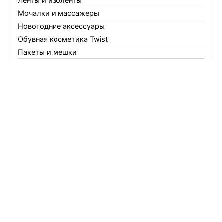
Ленты и изоленты
Мочалки и массажеры
Новогодние аксессуары
Обувная косметика Twist
Пакеты и мешки
Перчатки
Пленки
Предметы личной гигиены
Садовый инвентарь
Средства от комаров Mosquitall
Средства от комаров, мух и клещей
Средства от моли
Средства от мышей, крыс и кротов
Средства от тараканов, муравьев и клопов
Средства по уходу за обувью и одеждой
Телеги и сумки
Термометры
Термосы