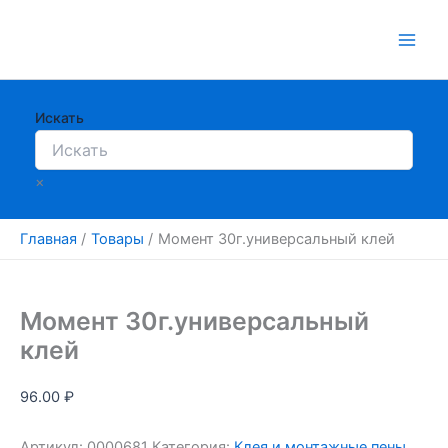
Перейти
к
содержимому
Искать
×
Главная
Товары
Момент 30г.универсальный клей
Момент 30г.универсальный
клей
96.00
₽
Артикул:
0000681
Категория:
Клея и монтажные пены