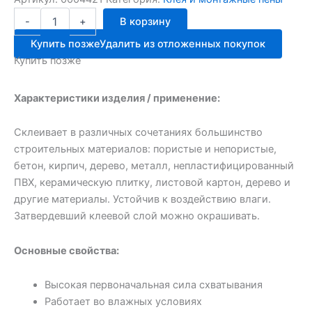
Количество
327.60 ₽.
-
+
В корзину
товара
Момент
Купить позже
Удалить из отложенных покупок
Монтаж
Купить позже
125г
мгнов.хватка
Характеристики изделия / применение:
Склеивает в различных сочетаниях большинство
строительных материалов: пористые и непористые,
бетон, кирпич, дерево, металл, непластифицированный
ПВХ, керамическую плитку, листовой картон, дерево и
другие материалы. Устойчив к воздействию влаги.
Затвердевший клеевой слой можно окрашивать.
Основные свойства:
Высокая первоначальная сила схватывания
Работает во влажных условиях