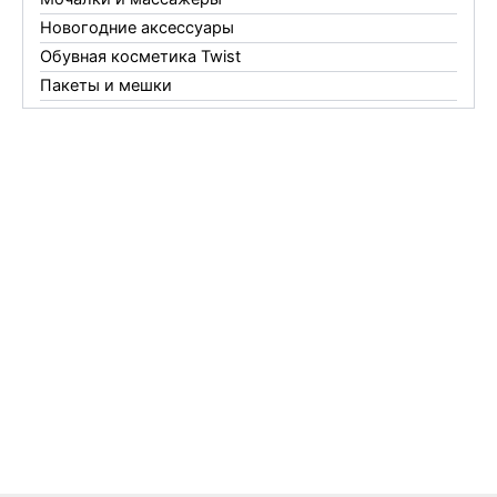
Новогодние аксессуары
Обувная косметика Twist
Пакеты и мешки
Перчатки
Пленки
Предметы личной гигиены
Садовый инвентарь
Средства от комаров Mosquitall
Средства от комаров, мух и клещей
Средства от моли
Средства от мышей, крыс и кротов
Средства от тараканов, муравьев и клопов
Средства по уходу за обувью и одеждой
Телеги и сумки
Термометры
Термосы
Товары Amigo