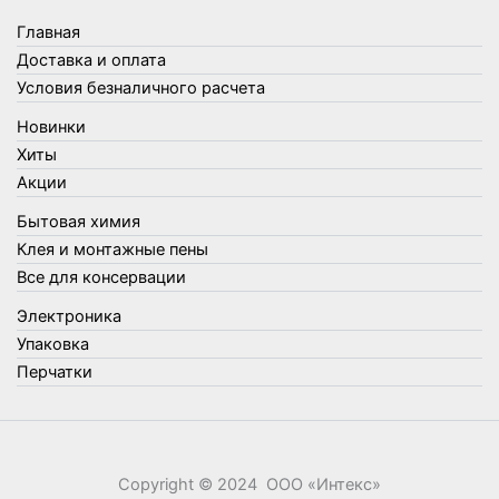
Товары для бани
Главная
Товары для кухни
Доставка и оплата
Товары для сада и огорода
Условия безналичного расчета
Товары для туризма и отдыха
Новинки
Упаковка
Хиты
Утеплители и прочее
Акции
Фонари, лампы и удлинители
Бытовая химия
Хозяйственные товары
Клея и монтажные пены
Швабры, стекломои, черенки и насадки
Все для консервации
Шнуры, веревки и шпагаты
Электроника
Электроника
Элементы питания
Упаковка
Перчатки
Copyright © 2024 ООО «‎Интекс»‎