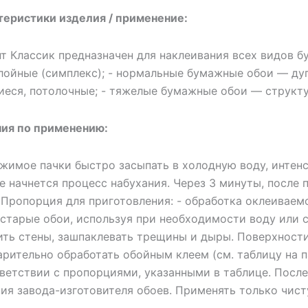
теристики изделия / применение:
т Классик предназначен для наклеивания всех видов б
лойные (симплекс); - нормальные бумажные обои — дуп
еся, потолочные; - тяжелые бумажные обои — структу
ния по применению:
жимое пачки быстро засыпать в холодную воду, интенс
не начнется процесс набухания. Через 3 минуты, после
 Пропорция для приготовления: - обработка оклеиваемо
 старые обои, используя при необходимости воду или с
ить стены, зашпаклевать трещины и дыры. Поверхност
рительно обработать обойным клеем (см. таблицу на п
тветствии с пропорциями, указанными в таблице. После
ния завода-изготовителя обоев. Применять только чис