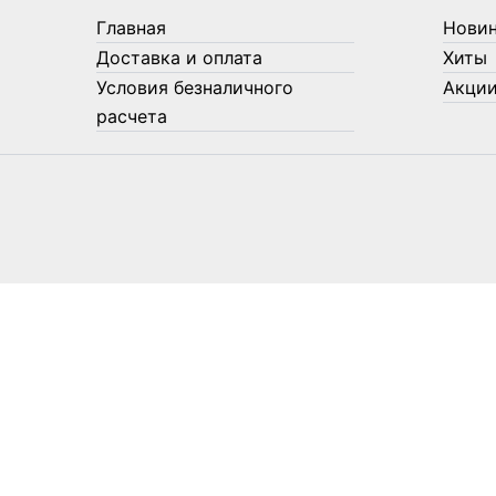
Главная
Нови
Доставка и оплата
Хиты
Условия безналичного
Акци
расчета
0
0
Ваша корзина
Your cart is empty
Return to