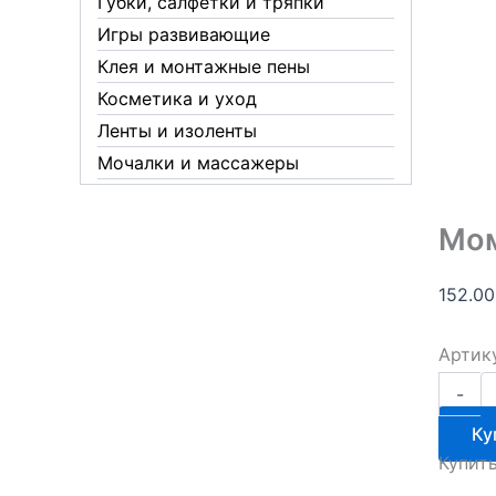
Губки, салфетки и тряпки
Игры развивающие
Клея и монтажные пены
Косметика и уход
Ленты и изоленты
Мочалки и массажеры
Новогодние аксессуары
Обувная косметика Twist
Мом
Пакеты и мешки
Перчатки
152.0
Пленки
Артик
Предметы личной гигиены
Количе
Садовый инвентарь
-
товара
Средства от комаров Mosquitall
Момен
Ку
обойны
Средства от комаров, мух и
Купит
Класси
клещей
100гр