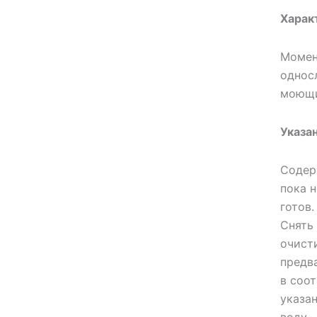
Средства от моли
Харак
Средства от мышей, крыс и
кротов
Момен
Средства от тараканов,
однос
муравьев и клопов
моющи
Средства по уходу за обувью и
одеждой
Указа
Телеги и сумки
Термометры
Содер
Термосы
пока 
Товары Amigo
готов.
Товары для бани
Снять
очист
Товары для кухни
предва
Товары для сада и огорода
в соо
Товары для туризма и отдыха
указа
Упаковка
воду.