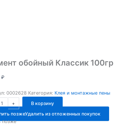
ент обойный Классик 100гр
0
₽
ул:
0002628
Категория:
Клея и монтажные пены
ство
+
В корзину
т
пить позже
Удалить из отложенных покупок
й
ь позже
к