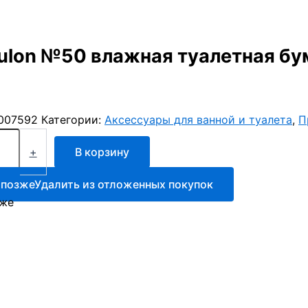
ulon №50 влажная туалетная бу
007592
Категории:
Аксессуары для ванной и туалета
,
П
+
В корзину
 позже
Удалить из отложенных покупок
зже