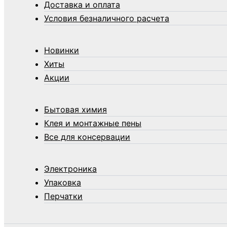
Средства по уходу за обувью и
Доставка и оплата
одеждой
Условия безналичного расчета
Телеги и сумки
Термометры
Новинки
Термосы
Хиты
Товары Amigo
Акции
Товары для бани
Товары для кухни
Бытовая химия
Товары для сада и огорода
Клея и монтажные пены
Товары для туризма и отдыха
Все для консервации
Упаковка
Утеплители и прочее
Электроника
Фонари, лампы и удлинители
Упаковка
Хозяйственные товары
Перчатки
Швабры, стекломои, черенки и
насадки