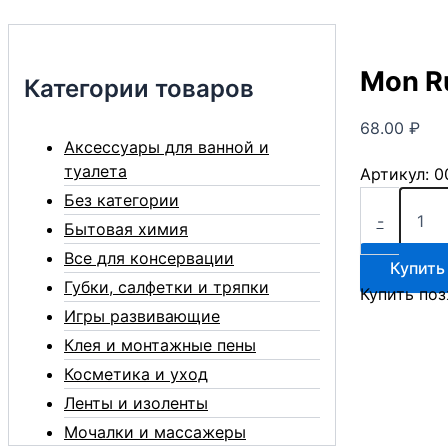
Mon R
Категории товаров
68.00
₽
Аксессуары для ванной и
туалета
Артикул:
0
Количество
Без категории
товара
-
Бытовая химия
Mon
Rulon
Все для консервации
Купить
№50
Губки, салфетки и тряпки
Купить по
влажная
Игры развивающие
туалетная
бумага
Клея и монтажные пены
Косметика и уход
Ленты и изоленты
Мочалки и массажеры