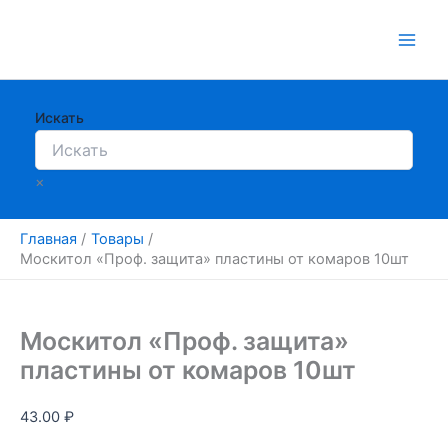
Перейти
к
содержимому
Искать
×
Главная
Товары
Москитол «Проф. защита» пластины от комаров 10шт
Москитол «Проф. защита»
пластины от комаров 10шт
43.00
₽