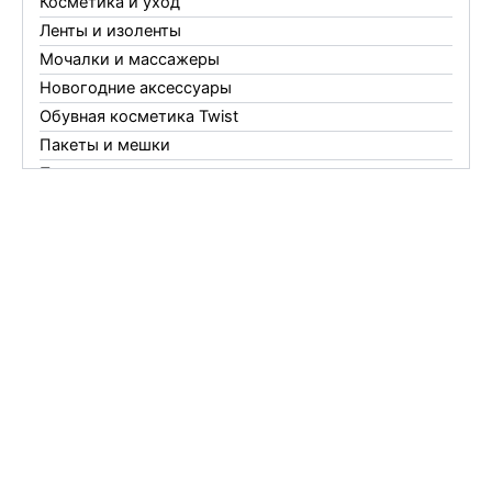
Косметика и уход
Ленты и изоленты
Мочалки и массажеры
Новогодние аксессуары
Обувная косметика Twist
Пакеты и мешки
Перчатки
Пленки
Предметы личной гигиены
Садовый инвентарь
Средства от комаров Mosquitall
Средства от комаров, мух и клещей
Средства от моли
Средства от мышей, крыс и кротов
Средства от тараканов, муравьев и клопов
Средства по уходу за обувью и одеждой
Телеги и сумки
Термометры