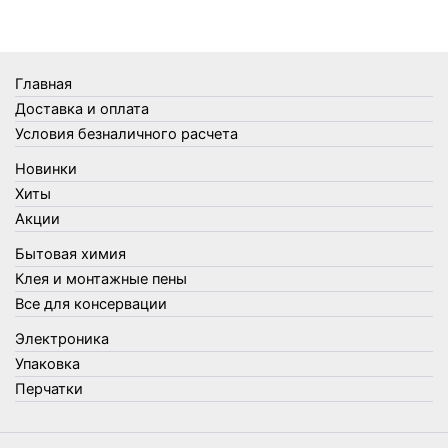
Термосы
Товары Amigo
Товары для бани
Главная
Товары для кухни
Доставка и оплата
Товары для сада и огорода
Условия безналичного расчета
Товары для туризма и отдыха
Новинки
Упаковка
Хиты
Утеплители и прочее
Акции
Фонари, лампы и удлинители
Бытовая химия
Хозяйственные товары
Клея и монтажные пены
Швабры, стекломои, черенки и насадки
Все для консервации
Шнуры, веревки и шпагаты
Электроника
Электроника
Элементы питания
Упаковка
Перчатки